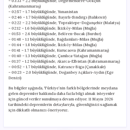
– 03:33 – 2.2 büyüklüğünde, Değirmendere-Gökçun
(Kahramanmaraş)
– 02:57 – 1.7 büyüklüğünde, Yunanistan
– 02:46 – 1.7 büyüklüğünde, Bayırlı-Sındırgı (Balıkesir)
– 02:22 – 2.2 büyüklüğünde, Topraktepe-Doğanşehir (Malatya)
– 02:12 – 1.6 büyüklüğünde, İkizköy-Milas (Muğla)
– 01:53 – 2.6 büyüklüğünde, Belören-Bucak (Burdur)
– 01:48 – 1.1 büyüklüğünde, Bağdamları-Milas (Muğla)
– 01:44 – 1.8 büyüklüğünde, İkizköy-Milas (Muğla)
– 01:41 – 1.7 büyüklüğünde, Kurucaova (Kahramanmaraş)
– 01:40 – 1.3 büyüklüğünde, Çamlıca-Yatağan (Muğla)
– 01:37 – 1.2 büyüklüğünde, Akarca-Elbistan (Kahramanmaraş)
– 00:52 – 1.7 büyüklüğünde, Katrancı-Biga (Çanakkale)
– 00:23 – 2.0 büyüklüğünde, Doğanbey Açıkları-Aydın (Ege
Denizi)
Bu bilgiler ışığında, Türkiye’nin farklı bölgelerinde meydana
gelen depremler hakkında daha fazla bilgi almak isteyenler
için güncel veriler sunulmaya devam ediyor. 11 Mayıs 2026
tarihindeki depremlerin detaylarıyla, güvenliğinizi sağlamak
için dikkatli olmanızı öneriyoruz.