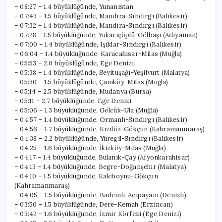
Gerçekleşti?
– 08:27 – 1.4 büyüklüğünde, Yunanistan
için
– 07:43 – 1.5 büyüklüğünde, Mandıra-Sındırgı (Balıkesir)
– 07:32 – 1.4 büyüklüğünde, Mandıra-Sındırgı (Balıkesir)
– 07:28 – 1.5 büyüklüğünde, Yukarıçöplü-Gölbaşı (Adıyaman)
– 07:00 – 1.4 büyüklüğünde, Işıklar-Sındırgı (Balıkesir)
– 06:04 – 1.4 büyüklüğünde, Karacahisar-Milas (Muğla)
– 05:53 – 2.0 büyüklüğünde, Ege Denizi
– 05:38 – 1.4 büyüklüğünde, Seyituşağı-Yeşilyurt (Malatya)
– 05:30 – 1.5 büyüklüğünde, Çamköy-Milas (Muğla)
– 05:14 – 2.5 büyüklüğünde, Mudanya (Bursa)
– 05:11 – 2.7 büyüklüğünde, Ege Denizi
– 05:06 – 1.3 büyüklüğünde, Gölcük-Ula (Muğla)
– 04:57 – 1.4 büyüklüğünde, Ormanlı-Sındırgı (Balıkesir)
– 04:56 – 1.7 büyüklüğünde, Kızılöz-Gökçun (Kahramanmaraş)
– 04:38 – 2.2 büyüklüğünde, Yüregil-Sındırgı (Balıkesir)
– 04:25 – 1.6 büyüklüğünde, İkizköy-Milas (Muğla)
– 04:17 – 1.4 büyüklüğünde, Bulanık-Çay (Afyonkarahisar)
– 04:13 – 1.4 büyüklüğünde, Begre-Doğanşehir (Malatya)
– 04:10 – 1.5 büyüklüğünde, Kaleboynu-Gökçun
(Kahramanmaraş)
– 04:05 – 1.5 büyüklüğünde, Bademli-Acıpayam (Denizli)
– 03:50 – 1.5 büyüklüğünde, Dere-Kemah (Erzincan)
– 03:42 – 1.6 büyüklüğünde, İzmir Körfezi (Ege Denizi)