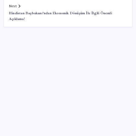
Next
Hindistan Başbakanı’ndan Ekonomik Dönüşüm İle İlgili Önemli
Açıklama!
SON YAZILAR
YENİ Parti Arguvan ilçe örgütü kuruldu, ilk üyeler
Belediye Başkanı Ersoy Eren ve meclis üyeleri oldu
Çin hükümeti zenginlerin banka hesaplarını
dondurdu
2026 YKS tercihleri ne zaman bitiyor, kaç gün kaldı?