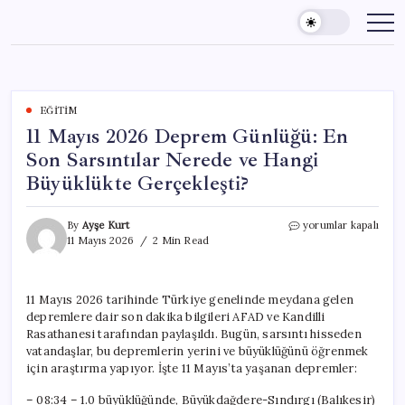
Skip
to
content
EĞITIM
11 Mayıs 2026 Deprem Günlüğü: En
Son Sarsıntılar Nerede ve Hangi
Büyüklükte Gerçekleşti?
11
By
Ayşe Kurt
yorumlar kapalı
Mayıs
11 Mayıs 2026
2 Min Read
2026
Deprem
Günlüğü:
11 Mayıs 2026 tarihinde Türkiye genelinde meydana gelen
En
depremlere dair son dakika bilgileri AFAD ve Kandilli
Son
Sarsıntılar
Rasathanesi tarafından paylaşıldı. Bugün, sarsıntı hisseden
Nerede
vatandaşlar, bu depremlerin yerini ve büyüklüğünü öğrenmek
ve
için araştırma yapıyor. İşte 11 Mayıs’ta yaşanan depremler:
Hangi
Büyüklükte
– 08:34 – 1.0 büyüklüğünde, Büyükdağdere-Sındırgı (Balıkesir)