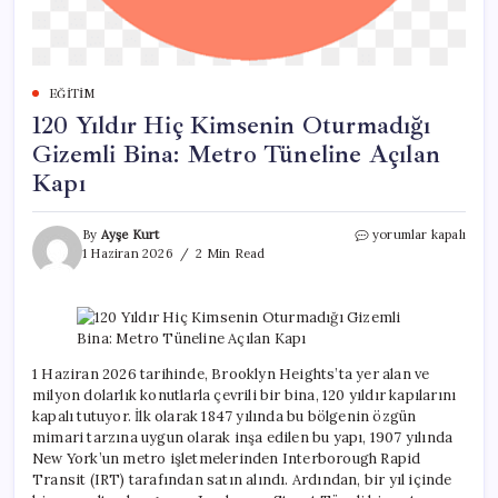
EĞITIM
120 Yıldır Hiç Kimsenin Oturmadığı
Gizemli Bina: Metro Tüneline Açılan
Kapı
120
By
Ayşe Kurt
yorumlar kapalı
Yıldır
1 Haziran 2026
2 Min Read
Hiç
Kimsenin
Oturmadığı
Gizemli
Bina:
Metro
1 Haziran 2026 tarihinde, Brooklyn Heights’ta yer alan ve
Tüneline
milyon dolarlık konutlarla çevrili bir bina, 120 yıldır kapılarını
Açılan
kapalı tutuyor. İlk olarak 1847 yılında bu bölgenin özgün
Kapı
mimari tarzına uygun olarak inşa edilen bu yapı, 1907 yılında
için
New York’un metro işletmelerinden Interborough Rapid
Transit (IRT) tarafından satın alındı. Ardından, bir yıl içinde