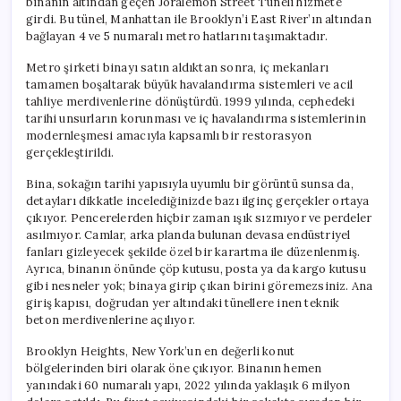
binanın altından geçen Joralemon Street Tüneli hizmete
girdi. Bu tünel, Manhattan ile Brooklyn’i East River’ın altından
bağlayan 4 ve 5 numaralı metro hatlarını taşımaktadır.
Metro şirketi binayı satın aldıktan sonra, iç mekanları
tamamen boşaltarak büyük havalandırma sistemleri ve acil
tahliye merdivenlerine dönüştürdü. 1999 yılında, cephedeki
tarihi unsurların korunması ve iç havalandırma sistemlerinin
modernleşmesi amacıyla kapsamlı bir restorasyon
gerçekleştirildi.
Bina, sokağın tarihi yapısıyla uyumlu bir görüntü sunsa da,
detayları dikkatle incelediğinizde bazı ilginç gerçekler ortaya
çıkıyor. Pencerelerden hiçbir zaman ışık sızmıyor ve perdeler
asılmıyor. Camlar, arka planda bulunan devasa endüstriyel
fanları gizleyecek şekilde özel bir karartma ile düzenlenmiş.
Ayrıca, binanın önünde çöp kutusu, posta ya da kargo kutusu
gibi nesneler yok; binaya girip çıkan birini göremezsiniz. Ana
giriş kapısı, doğrudan yer altındaki tünellere inen teknik
beton merdivenlerine açılıyor.
Brooklyn Heights, New York’un en değerli konut
bölgelerinden biri olarak öne çıkıyor. Binanın hemen
yanındaki 60 numaralı yapı, 2022 yılında yaklaşık 6 milyon