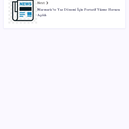
Next
Marmaris’te Yaz Dönemi İçin Portatif Yüzme Havuzu
Açıldı
SON YAZILAR
Trump: İran ile müzakere sessizce yürüyor
Savunma Sanayiinde Kritik Hamle! TEI ve TRMOTOR
Birleşiyor
ABD, İran-Umman anlaşması sonrası ablukayı
kaldıracak