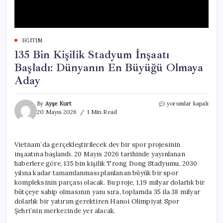
EĞITIM
135 Bin Kişilik Stadyum İnşaatı
Başladı: Dünyanın En Büyüğü Olmaya
Aday
135
By
Ayşe Kurt
yorumlar kapalı
Bin
20 Mayıs 2026
1 Min Read
Kişilik
Stadyum
İnşaatı
Vietnam’da gerçekleştirilecek dev bir spor projesinin
Başladı:
inşaatına başlandı. 20 Mayıs 2026 tarihinde yayınlanan
Dünyanın
En
haberlere göre, 135 bin kişilik Trong Dong Stadyumu, 2030
Büyüğü
yılına kadar tamamlanması planlanan büyük bir spor
Olmaya
kompleksinin parçası olacak. Bu proje, 1,19 milyar dolarlık bir
Aday
bütçeye sahip olmasının yanı sıra, toplamda 35 ila 38 milyar
için
dolarlık bir yatırım gerektiren Hanoi Olimpiyat Spor
Şehri’nin merkezinde yer alacak.