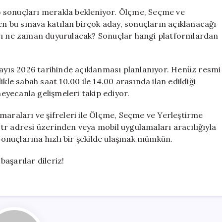
Zaman
 sonuçları merakla bekleniyor. Ölçme, Seçme ve
Açıklanacak?
 bu sınava katılan birçok aday, sonuçların açıklanacağı
Sonuçlar
arı ne zaman duyurulacak? Sonuçlar hangi platformlardan
Nereden
Öğrenilir?
için
yıs 2026 tarihinde açıklanması planlanıyor. Henüz resmi
kle sabah saat 10.00 ile 14.00 arasında ilan edildiği
heyecanla gelişmeleri takip ediyor.
maraları ve şifreleri ile Ölçme, Seçme ve Yerleştirme
tr adresi üzerinden veya mobil uygulamaları aracılığıyla
 sonuçlarına hızlı bir şekilde ulaşmak mümkün.
aşarılar dileriz!