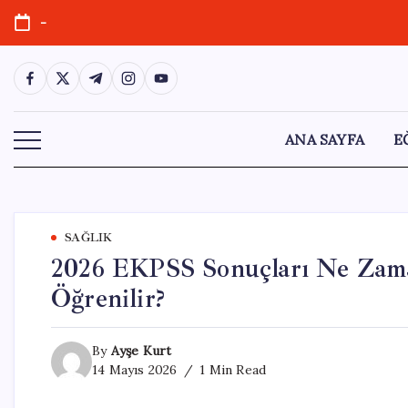
Skip
-
to
content
https://www.facebook.com/
https://twitter.com/
https://t.me/
https://www.instagram.com/
https://youtube.com/
ANA SAYFA
E
SAĞLIK
2026 EKPSS Sonuçları Ne Zama
Öğrenilir?
By
Ayşe Kurt
14 Mayıs 2026
1 Min Read