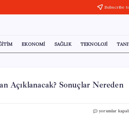
Subscribe t
ĞİTİM
EKONOMİ
SAĞLIK
TEKNOLOJİ
TANI
n Açıklanacak? Sonuçlar Nereden
2026
yorumlar kapal
EKPSS
Sonuçları
Ne