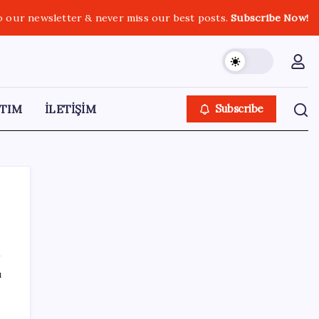
o our newsletter & never miss our best posts.
Subscribe Now!
TIM
İLETİŞİM
Subscribe
SON YAZILAR
ı
YENİ Parti Arguvan ilçe örgütü kuruldu, ilk
üyeler Belediye Başkanı Ersoy Eren ve