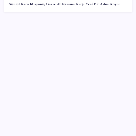
Sumud Kara Misyonu, Gazze Ablukasına Karşı Yeni Bir Adım Atıyor
SON YAZILAR
Bakan Kacır: Son 23 yılda örnek kalkınma hamlesine
imza attık
Merkez Bankası rezervleri 164,4 milyar dolar oldu
YENİ Parti Arguvan ilçe örgütü kuruldu, ilk üyeler
Belediye Başkanı Ersoy Eren ve meclis üyeleri oldu
Çin hükümeti zenginlerin banka hesaplarını
dondurdu