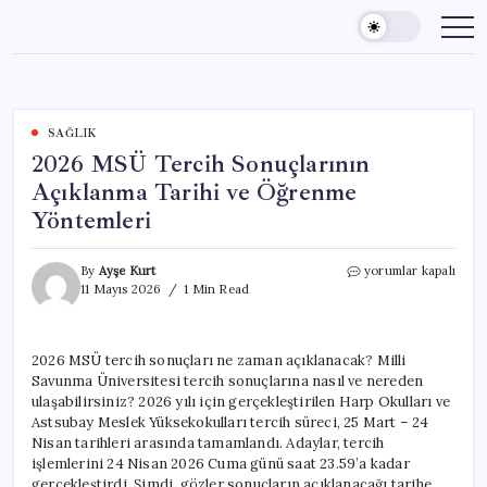
Skip
to
content
SAĞLIK
2026 MSÜ Tercih Sonuçlarının
Açıklanma Tarihi ve Öğrenme
Yöntemleri
2026
By
Ayşe Kurt
yorumlar kapalı
MSÜ
11 Mayıs 2026
1 Min Read
Tercih
Sonuçlarının
Açıklanma
2026 MSÜ tercih sonuçları ne zaman açıklanacak? Milli
Tarihi
Savunma Üniversitesi tercih sonuçlarına nasıl ve nereden
ve
Öğrenme
ulaşabilirsiniz? 2026 yılı için gerçekleştirilen Harp Okulları ve
Yöntemleri
Astsubay Meslek Yüksekokulları tercih süreci, 25 Mart – 24
için
Nisan tarihleri arasında tamamlandı. Adaylar, tercih
işlemlerini 24 Nisan 2026 Cuma günü saat 23.59’a kadar
gerçekleştirdi. Şimdi, gözler sonuçların açıklanacağı tarihe