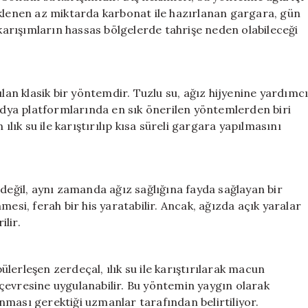
eklenen az miktarda karbonat ile hazırlanan gargara, gün
 karışımların hassas bölgelerde tahrişe neden olabileceği
ılan klasik bir yöntemdir. Tuzlu su, ağız hijyenine yardımc
medya platformlarında en sık önerilen yöntemlerden biri
ılık su ile karıştırılıp kısa süreli gargara yapılmasını
 değil, aynı zamanda ağız sağlığına fayda sağlayan bir
mesi, ferah bir his yaratabilir. Ancak, ağızda açık yaralar
lir.
lerleşen zerdeçal, ılık su ile karıştırılarak macun
t çevresine uygulanabilir. Bu yöntemin yaygın olarak
lunması gerektiği uzmanlar tarafından belirtiliyor.