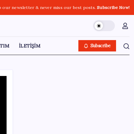
o our newsletter & never miss our best posts.
Subscribe Now!
TIM
İLETİŞİM
Subscribe
SON YAZILAR
500 tam puan almıştı… LGS birincisi
Umut’un tercihi belli oldu