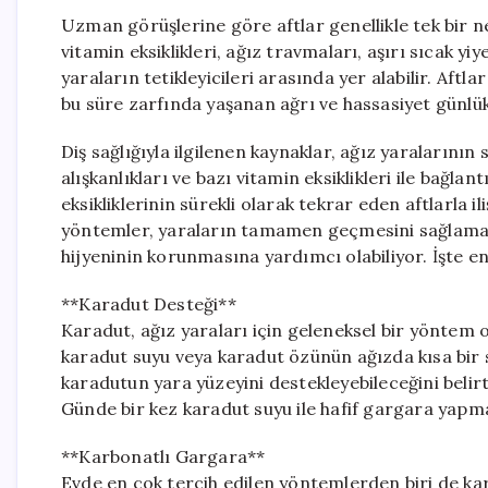
Uzman görüşlerine göre aftlar genellikle tek bir n
vitamin eksiklikleri, ağız travmaları, aşırı sıcak yi
yaraların tetikleyicileri arasında yer alabilir. Aftlar
bu süre zarfında yaşanan ağrı ve hassasiyet günlük
Diş sağlığıyla ilgilenen kaynaklar, ağız yaralarının 
alışkanlıkları ve bazı vitamin eksiklikleri ile bağlan
eksikliklerinin sürekli olarak tekrar eden aftlarla i
yöntemler, yaraların tamamen geçmesini sağlamasa 
hijyeninin korunmasına yardımcı olabiliyor. İşte en
**Karadut Desteği**
Karadut, ağız yaraları için geleneksel bir yöntem o
karadut suyu veya karadut özünün ağızda kısa bir 
karadutun yara yüzeyini destekleyebileceğini beli
Günde bir kez karadut suyu ile hafif gargara yapmak
**Karbonatlı Gargara**
Evde en çok tercih edilen yöntemlerden biri de karb