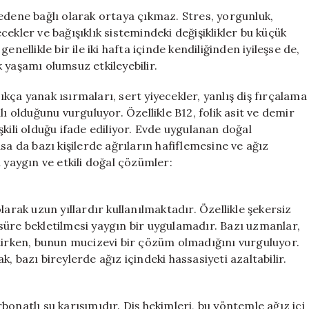
Etkili
edene bağlı olarak ortaya çıkmaz. Stres, yorgunluk,
Çözümler:
yecekler ve bağışıklık sistemindeki değişiklikler bu küçük
1
 genellikle bir ile iki hafta içinde kendiliğinden iyileşse de,
Bardak
ile
 yaşamı olumsuz etkileyebilir.
Rahatlayın
için
sıkça yanak ısırmaları, sert yiyecekler, yanlış diş fırçalama
tılı olduğunu vurguluyor. Özellikle B12, folik asit ve demir
lişkili olduğu ifade ediliyor. Evde uygulanan doğal
da bazı kişilerde ağrıların hafiflemesine ve ağız
 yaygın ve etkili doğal çözümler:
larak uzun yıllardır kullanılmaktadır. Özellikle şekersiz
süre bekletilmesi yaygın bir uygulamadır. Bazı uzmanlar,
rtirken, bunun mucizevi bir çözüm olmadığını vurguluyor.
, bazı bireylerde ağız içindeki hassasiyeti azaltabilir.
onatlı su karışımıdır. Diş hekimleri, bu yöntemle ağız içi