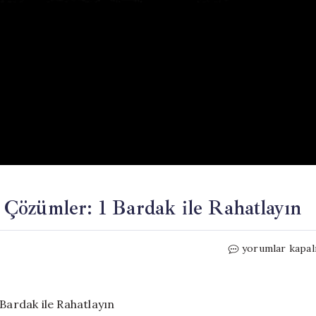
i Çözümler: 1 Bardak ile Rahatlayın
Ağız
yorumlar kapal
Yarası
ve
Aftlar
İçin