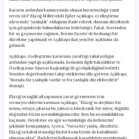
için
Kararın ardından kamuoyunda oluşan huzursuzluğa yanıt
veren AKP Elazığ Milletvekili Ejder Açıkkapı, özelleştirme
sürecinde “yanlışlık” olduğunu ifade ederek durumu düzeltmek
için girişimlerde bulunduklarını belirtmişti. Fakat, üzerinden
bir ay geçmesine rağmen, Resmi Gazete’de herhangi bir
düzeltme yapılmadı ve Açıkkapı’dan yeni bir açıklama da
gelmedi.
Açıkkapı, özelleştirme kararının yarattığı rahatsızlığın
ardından yaptığı açıklamada, konunun ilgili bakanlıklar ve
Özelleştirme İdaresi Başkanlığı ile görüşüldüğünü belirtti.
Yeniden değerlendirme talep ettiklerini dile getiren Açıkkapı,
“Burada bir yanlışlık vardır ve bu yanlışlık düzeltilecektir”
demişti.
Elazığ’ın sağlık altyapısının zarar görmesine izin
vermeyeceklerini savunan Açıkkapı, “Elazığ’ın aleyhine bir
sonuç ortaya çıkarsa bu yalnızca bürokratik bir süreç değildir,
doğrudan bizim sorumluluğumuzdur. Ben bu sorumluluktan
kaçmam. Gerekirse en ağır sorumluluğu da üstlenirim”
şeklinde konuşmuştu. Ayrıca, “Varsa bir yanlış, düzeltiriz.
Elazığ’ın kabul etmediği hiçbir konu bizim de kabulümüz
olmayacaktır” ifadelerini kullanarak kararlılığını vurgulamıştı.