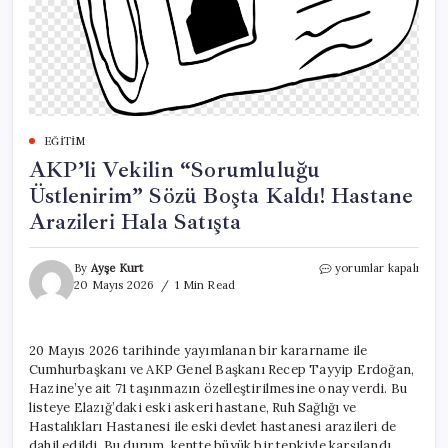
EĞITIM
AKP’li Vekilin “Sorumluluğu
Üstlenirim” Sözü Boşta Kaldı! Hastane
Arazileri Hala Satışta
AKP’li
By
Ayşe Kurt
yorumlar kapalı
Vekilin
20 Mayıs 2026
1 Min Read
“Sorumluluğu
Üstlenirim”
Sözü
20 Mayıs 2026 tarihinde yayımlanan bir kararname ile
Boşta
Cumhurbaşkanı ve AKP Genel Başkanı Recep Tayyip Erdoğan,
Kaldı!
Hastane
Hazine’ye ait 71 taşınmazın özelleştirilmesine onay verdi. Bu
Arazileri
listeye Elazığ’daki eski askeri hastane, Ruh Sağlığı ve
Hala
Hastalıkları Hastanesi ile eski devlet hastanesi arazileri de
Satışta
dahil edildi. Bu durum, kentte büyük bir tepkiyle karşılandı.