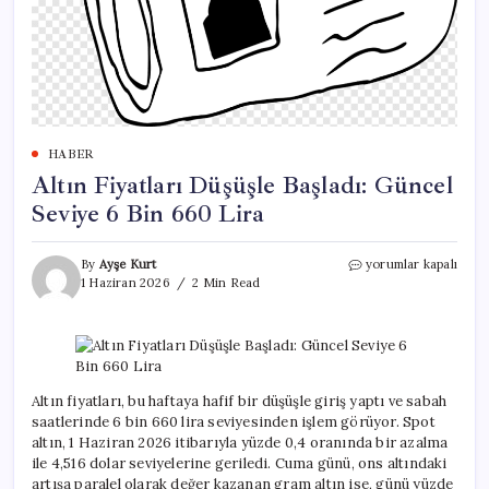
HABER
Altın Fiyatları Düşüşle Başladı: Güncel
Seviye 6 Bin 660 Lira
Altın
By
Ayşe Kurt
yorumlar kapalı
Fiyatları
1 Haziran 2026
2 Min Read
Düşüşle
Başladı:
Güncel
Seviye
6
Bin
Altın fiyatları, bu haftaya hafif bir düşüşle giriş yaptı ve sabah
660
saatlerinde 6 bin 660 lira seviyesinden işlem görüyor. Spot
Lira
altın, 1 Haziran 2026 itibarıyla yüzde 0,4 oranında bir azalma
için
ile 4,516 dolar seviyelerine geriledi. Cuma günü, ons altındaki
artışa paralel olarak değer kazanan gram altın ise, günü yüzde