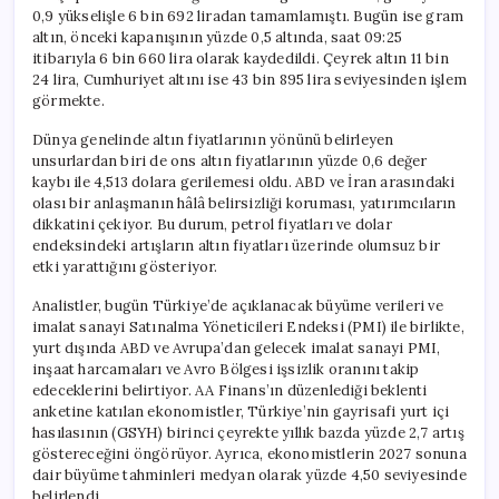
0,9 yükselişle 6 bin 692 liradan tamamlamıştı. Bugün ise gram
altın, önceki kapanışının yüzde 0,5 altında, saat 09:25
itibarıyla 6 bin 660 lira olarak kaydedildi. Çeyrek altın 11 bin
24 lira, Cumhuriyet altını ise 43 bin 895 lira seviyesinden işlem
görmekte.
Dünya genelinde altın fiyatlarının yönünü belirleyen
unsurlardan biri de ons altın fiyatlarının yüzde 0,6 değer
kaybı ile 4,513 dolara gerilemesi oldu. ABD ve İran arasındaki
olası bir anlaşmanın hâlâ belirsizliği koruması, yatırımcıların
dikkatini çekiyor. Bu durum, petrol fiyatları ve dolar
endeksindeki artışların altın fiyatları üzerinde olumsuz bir
etki yarattığını gösteriyor.
Analistler, bugün Türkiye’de açıklanacak büyüme verileri ve
imalat sanayi Satınalma Yöneticileri Endeksi (PMI) ile birlikte,
yurt dışında ABD ve Avrupa’dan gelecek imalat sanayi PMI,
inşaat harcamaları ve Avro Bölgesi işsizlik oranını takip
edeceklerini belirtiyor. AA Finans’ın düzenlediği beklenti
anketine katılan ekonomistler, Türkiye’nin gayrisafi yurt içi
hasılasının (GSYH) birinci çeyrekte yıllık bazda yüzde 2,7 artış
göstereceğini öngörüyor. Ayrıca, ekonomistlerin 2027 sonuna
dair büyüme tahminleri medyan olarak yüzde 4,50 seviyesinde
belirlendi.