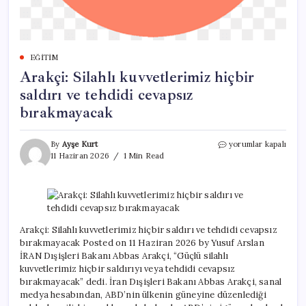
EĞITIM
Arakçi: Silahlı kuvvetlerimiz hiçbir
saldırı ve tehdidi cevapsız
bırakmayacak
Arakçi:
By
Ayşe Kurt
yorumlar kapalı
Silahlı
11 Haziran 2026
1 Min Read
kuvvetlerimiz
hiçbir
saldırı
ve
tehdidi
cevapsız
Arakçi: Silahlı kuvvetlerimiz hiçbir saldırı ve tehdidi cevapsız
bırakmayacak
bırakmayacak Posted on 11 Haziran 2026 by Yusuf Arslan
için
İRAN Dışişleri Bakanı Abbas Arakçi, “Güçlü silahlı
kuvvetlerimiz hiçbir saldırıyı veya tehdidi cevapsız
bırakmayacak” dedi. İran Dışişleri Bakanı Abbas Arakçi, sanal
medya hesabından, ABD’nin ülkenin güneyine düzenlediği