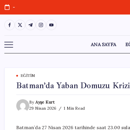
Skip
-
to
content
https://www.facebook.com/
https://twitter.com/
https://t.me/
https://www.instagram.com/
https://youtube.com/
ANA SAYFA
E
EĞITIM
Batman’da Yaban Domuzu Krizi:
By
Ayşe Kurt
29 Nisan 2026
1 Min Read
Batman’da 27 Nisan 2026 tarihinde saat 23.00 sul