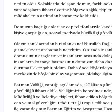
neden oldu. Sokaklarda dolaşan domuz, farklı noktal
vatandaşların ihbarı üzerine bölgeye sağlık ekipleri 
müdahalenin ardından hastaneye kaldırıldı.
Domuzun kaçtığı anlar ise cep telefonlarıyla kayd
kişiye çarptığı an, sosyal medyada büyük ilgi gör
Olayın tanıklarından biri olan esnaf Nurullah Dağ, 
gitmek üzere arabama binecektim. O sırada insan
domuzunun araçların ve insanların arasında dolaştı
insanların kornaya basmasının domuzun daha da sa
duruma ilk kez şahit oldum. Daha önce köylerde ya 
merkezinde böyle bir olay yaşanması oldukça ilginç
Batman Valiliği, yaptığı açıklamada, “27 Nisan gün
görüldüğü ihbarı aldık. Valiliğimizin koordinesin
Müdürlüğü ve Belediye ekipleri, ihbar edilen bölg
can ve mal güvenliğini tehdit ettiği tespit edilince
üç vatandaşımız Batman Eğitim ve Araştırma Hastan