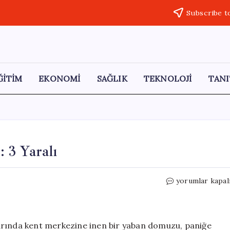
Subscribe t
ĞİTİM
EKONOMİ
SAĞLIK
TEKNOLOJİ
TANI
 3 Yaralı
Batman’da
yorumlar kapal
Yaban
Domuzu
Krizi:
3
arında kent merkezine inen bir yaban domuzu, paniğe