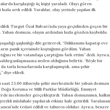
Yaralı
arda karşılaştığı üç kişiyi yaraladı. Olayı gören
için
hızla sevk edildi. Yaralılar, olay yerinde yapılan ilk
edildi. Turgut Özal Bulvarı’nda yaya geçidinden geçen bir
dü. Yaban domuzu, olayın ardından hızla gözden kayboldu.
yaşadığı şaşkınlığı dile getirerek, “Dükkanımı kapatıp eve
ların panik içerisinde koştuğunu gördüm. Yaban
ğını ve bir vatandaşa çarptığını fark ettim” dedi. Ayrıca
ldırganlaşmasına neden olduğunu belirtti. “Böyle bir
da tarla kenarlarında karşılaşmıştık, ama şehir
” diye ekledi.
ü saat 23.00 itibarıyla şehir merkezinde bir yaban domuzu
de, Doğa Koruma ve Milli Parklar Müdürlüğü, Emniyet
elerde incelemeler gerçekleştirdi. Yaban domuzunun, halkı
 gerekli müdahale yapılarak etkisiz hale getirildi. Yaralana
esi’nde tedavi edildi ve taburcu oldular. Ayrıca, benzer