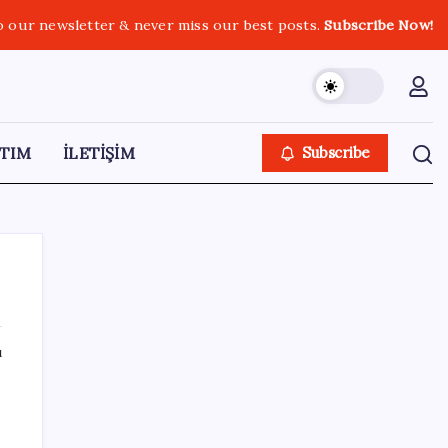
o our newsletter & never miss our best posts.
Subscribe Now!
TIM
İLETİŞİM
Subscribe
ı
SON YAZILAR
500 tam puan almıştı… LGS birincisi
Umut’un tercihi belli oldu