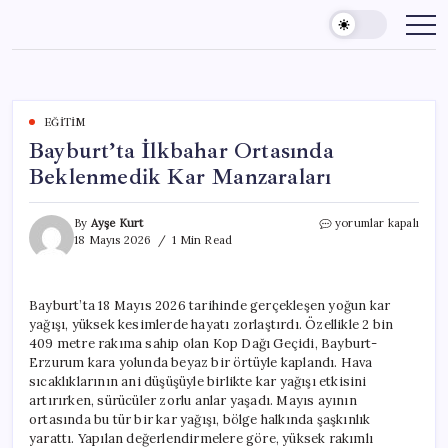
Skip
to
content
EĞITIM
Bayburt’ta İlkbahar Ortasında
Beklenmedik Kar Manzaraları
Bayburt’ta
By
Ayşe Kurt
yorumlar kapalı
İlkbahar
18 Mayıs 2026
1 Min Read
Ortasında
Beklenmedik
Kar
Bayburt’ta 18 Mayıs 2026 tarihinde gerçekleşen yoğun kar
Manzaraları
yağışı, yüksek kesimlerde hayatı zorlaştırdı. Özellikle 2 bin
için
409 metre rakıma sahip olan Kop Dağı Geçidi, Bayburt-
Erzurum kara yolunda beyaz bir örtüyle kaplandı. Hava
sıcaklıklarının ani düşüşüyle birlikte kar yağışı etkisini
artırırken, sürücüler zorlu anlar yaşadı. Mayıs ayının
ortasında bu tür bir kar yağışı, bölge halkında şaşkınlık
yarattı. Yapılan değerlendirmelere göre, yüksek rakımlı