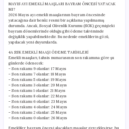
MAYIS AYI EMEKLİ MAAŞLARI BAYRAM ÖNCESİ YATACAK
MI?
2026 Mayıs ayı emekli maaşlarının bayram öncesinde
yatacağına dair henüz resmi bir açıklama yapılmamış
durumda. Ancak, Sosyal Güvenlik Kurumu (SGK) geçmişteki
bayram dönemlerinde olduğu gibi ödeme takviminde
değişiklik yapabilmektedir. Bu nedenle emeklilerin gözü,
yapılacak yeni duyurularda.
4A SSK EMEKLİ MAAŞI ÖDEME TARİHLERİ
Emekli maaşları, tahsis numarasının son rakamına göre şu
günlerde ödenecek:
– Son rakamı 9 olanlar: 17 Mayıs
– Son rakamı 7 olanlar: 18 Mayıs
– Son rakamı 5 olanlar: 19 Mayıs
– Son rakamı 3 olanlar: 20 Mayıs
– Son rakamı 1 olanlar: 21 Mayıs
– Son rakamı 8 olanlar: 22 Mayıs
– Son rakamı 6 olanlar: 23 Mayıs
– Son rakamı 4 olanlar: 24 Mayıs
– Son rakamı 2 olanlar: 25 Mayıs
– Son rakamı 0 olanlar: 26 Mayıs
Emekliler, bayram öncesi alacakları maaşlar gerçekleşirse, bu