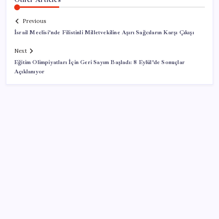
Previous
İsrail Meclisi’nde Filistinli Milletvekiline Aşırı Sağcıların Karşı Çıkışı
Next
Eğitim Olimpiyatları İçin Geri Sayım Başladı: 8 Eylül’de Sonuçlar
Açıklanıyor
SON YAZILAR
Bakan Kacır: Son 23 yılda örnek kalkınma hamlesine
imza attık