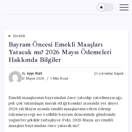
Skip
to
content
HABER
Bayram Öncesi Emekli Maaşları
Yatacak mı? 2026 Mayıs Ödemeleri
Hakkında Bilgiler
Bayram
By
Ayşe Kurt
yorumlar kapalı
Öncesi
12 Mayıs 2026
1 Min Read
Emekli
Maaşları
Yatacak
Emekli maaşlarının bayramdan önce yatırılıp yatırılmayacağı,
mı?
pek çok vatandaşın merak ettiği konular arasında yer alıyor.
2026
Mayıs
2026 yılı Mayıs ayında emekli maaşlarının erken ödenip
Ödemeleri
ödenmeyeceği ise özellikle bayram döneminde gündemde
Hakkında
yoğun bir şekilde tartışılıyor. Peki, 2026 Mayıs ayı emekli
Bilgiler
maaşları bayramdan önce yatacak mı?
için