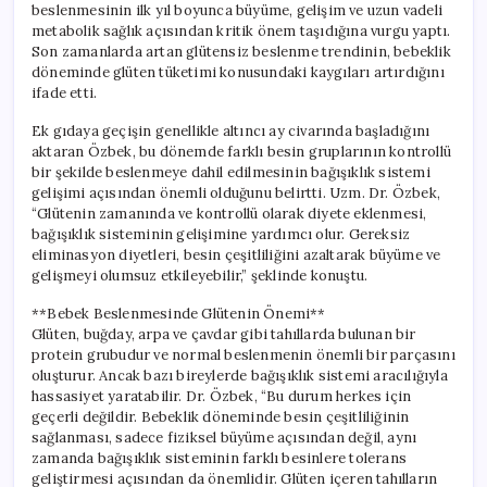
beslenmesinin ilk yıl boyunca büyüme, gelişim ve uzun vadeli
metabolik sağlık açısından kritik önem taşıdığına vurgu yaptı.
Son zamanlarda artan glütensiz beslenme trendinin, bebeklik
döneminde glüten tüketimi konusundaki kaygıları artırdığını
ifade etti.
Ek gıdaya geçişin genellikle altıncı ay civarında başladığını
aktaran Özbek, bu dönemde farklı besin gruplarının kontrollü
bir şekilde beslenmeye dahil edilmesinin bağışıklık sistemi
gelişimi açısından önemli olduğunu belirtti. Uzm. Dr. Özbek,
“Glütenin zamanında ve kontrollü olarak diyete eklenmesi,
bağışıklık sisteminin gelişimine yardımcı olur. Gereksiz
eliminasyon diyetleri, besin çeşitliliğini azaltarak büyüme ve
gelişmeyi olumsuz etkileyebilir,” şeklinde konuştu.
**Bebek Beslenmesinde Glütenin Önemi**
Glüten, buğday, arpa ve çavdar gibi tahıllarda bulunan bir
protein grubudur ve normal beslenmenin önemli bir parçasını
oluşturur. Ancak bazı bireylerde bağışıklık sistemi aracılığıyla
hassasiyet yaratabilir. Dr. Özbek, “Bu durum herkes için
geçerli değildir. Bebeklik döneminde besin çeşitliliğinin
sağlanması, sadece fiziksel büyüme açısından değil, aynı
zamanda bağışıklık sisteminin farklı besinlere tolerans
geliştirmesi açısından da önemlidir. Glüten içeren tahılların