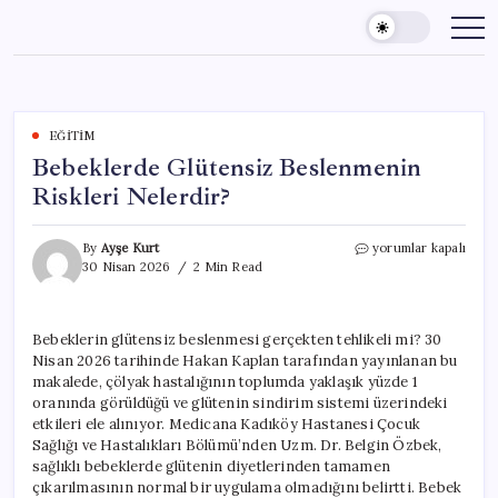
Skip
to
content
EĞITIM
Bebeklerde Glütensiz Beslenmenin
Riskleri Nelerdir?
Bebeklerde
By
Ayşe Kurt
yorumlar kapalı
Glütensiz
30 Nisan 2026
2 Min Read
Beslenmenin
Riskleri
Nelerdir?
Bebeklerin glütensiz beslenmesi gerçekten tehlikeli mi? 30
için
Nisan 2026 tarihinde Hakan Kaplan tarafından yayınlanan bu
makalede, çölyak hastalığının toplumda yaklaşık yüzde 1
oranında görüldüğü ve glütenin sindirim sistemi üzerindeki
etkileri ele alınıyor. Medicana Kadıköy Hastanesi Çocuk
Sağlığı ve Hastalıkları Bölümü’nden Uzm. Dr. Belgin Özbek,
sağlıklı bebeklerde glütenin diyetlerinden tamamen
çıkarılmasının normal bir uygulama olmadığını belirtti. Bebek