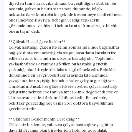
diyetten tam olarak çıkarılması, bu çeşitliliği azaltabilir. Bu
nedenle, glütenin belirli bir zaman diliminde, küçük
miktarlarda ve kontrollü bir şekilde beslenmeye dahil edilmesi
önerilmektedir. Ayrıca, bebeğin verdiği tepkilerin
gözlemlenmesi ve düzenli hekim kontrolü bu süreçte büyük
önem taşır,” dedi.
**Çölyak Hastalığı ve Riskler**
Çölyak hastalığı, glüten tüketimi sonrasında ince bağırsakta
bağışıklık sistemi aracılığıyla oluşan hasarlarla karakterize
edilen kronik bir sindirim sistemi hastalığıdır. Toplumda
yaklaşık yüzde 1 oranında görülen bu hastalık, genetik
yatkınlığı olan bireylerde daha sık görülmektedir. Bebeklik
döneminde en yaygın belirtiler arasında kilo alımında
yavaşlama, karın şişliği, kronik ishal ve gelişim geriliği yer
almaktadır. Ancak her glüten tüketen bebek çölyak hastalığı
geliştirmemektedir ve tanı yalnızca klinik değerlendirme ve
laboratuvar testleri ile konulabilmektedir. Bu nedenle,
belirtiler gözetildiğinde uzman bir doktora başvurulması
gerekmektedir.
**Glütensiz Beslenmenin Gerekliliği**
Glütensiz beslenme, yalnızca çölyak hastalığı veya glüten
duyarlılığı tanısı olan bireyler için tıbbi bir zorunluluk