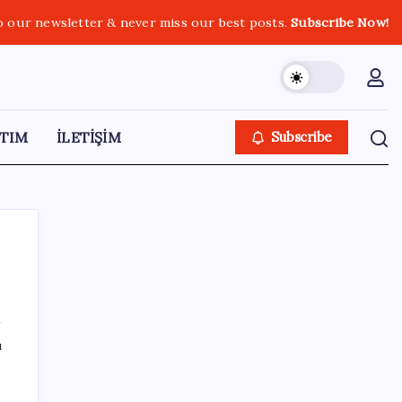
o our newsletter & never miss our best posts.
Subscribe Now!
TIM
İLETİŞİM
Subscribe
SON YAZILAR
ı
500 tam puan almıştı… LGS birincisi
Umut’un tercihi belli oldu