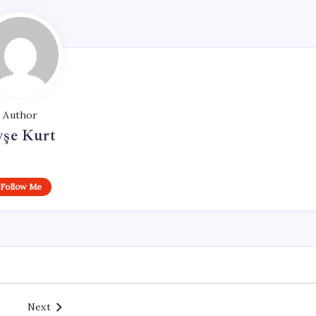
Author
yşe Kurt
Follow Me
Next