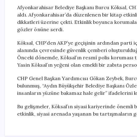
Afyonkarahisar Belediye Başkanı Burcu Köksal, CHP’
aldı. Afyonkarahisar’da düzenlenen bir kitap etkinl
dikkatleri üzerine çekti. Etkinlik boyunca korumal
gözler önüne serdi.
Köksal, CHP’den AKP’ye geçişinin ardından parti içi
alanında çevresinde güvenlik çemberi oluşturulduğu
Önceki dönemde, Köksal’ın resmî polis koruması ta
Yasin Köksal’ın yeğeni olan emekli bir zabıta persone
CHP Genel Başkan Yardımcısı Gökan Zeybek, Burcu K
bulunmuş, “Aydın Büyükşehir Belediye Başkanı Öz
insanların yüzüne bakamaz hale gelir” ifadelerini k
Bu gelişmeler, Köksal’ın siyasi kariyerinde önemli
etkinlik, siyasi arenada yaşanan bu tartışmaların g