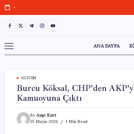
Skip
-
to
content
https://www.facebook.com/
https://twitter.com/
https://t.me/
https://www.instagram.com/
https://youtube.com/
ANA SAYFA
E
EĞITIM
Burcu Köksal, CHP’den AKP’ye
Kamuoyuna Çıktı
By
Ayşe Kurt
15 Mayıs 2026
1 Min Read