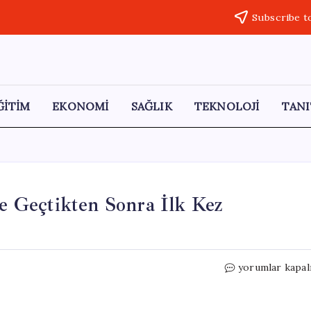
Subscribe t
ĞİTİM
EKONOMİ
SAĞLIK
TEKNOLOJİ
TANI
 Geçtikten Sonra İlk Kez
Burcu
yorumlar kapal
Köksal,
CHP’den
AKP’ye