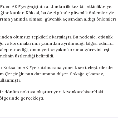
Geçtikten
den AKP’ye geçişinin ardından ilk kez bir etkinlikte yer
Sonra
iğine katılan Köksal, bu özel günde güvenlik önlemleriyle
İlk
arının yanında olması, güvenlik açısından aldığı önlemleri
Kez
Kamuoyuna
Çıktı
nden olumsuz tepkilerle karşılaştı. Bu nedenle, etkinlik
için
 ve korumalarının yanından ayrılmadığı bilgisi edinildi.
lep etmediği, onun yerine yakın koruma görevini, eşi
linin üstlendiği belirtildi.
öksal’ın AKP’ye katılmasına yönelik sert eleştirilerde
lem Çerçioğlu’nun durumuna düşer. Sokağa çıkamaz,
ullanmıştı.
 bir dönüm noktası oluşturuyor. Afyonkarahisar’daki
ölgesinde gerçekleşti.