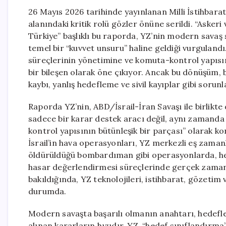
26 Mayıs 2026 tarihinde yayınlanan Milli İstihbar
alanındaki kritik rolü gözler önüne serildi. “Askeri
Türkiye” başlıklı bu raporda, YZ’nin modern savaş 
temel bir “kuvvet unsuru” haline geldiği vurgulan
süreçlerinin yönetimine ve komuta-kontrol yapıs
bir bileşen olarak öne çıkıyor. Ancak bu dönüşüm, b
kaybı, yanlış hedefleme ve sivil kayıplar gibi sorunl
Raporda YZ’nin, ABD/İsrail-İran Savaşı ile birlikte 
sadece bir karar destek aracı değil, aynı zamand
kontrol yapısının bütünleşik bir parçası” olarak k
İsrail’in hava operasyonları, YZ merkezli eş zamanl
öldürüldüğü bombardıman gibi operasyonlarda, hedef
hasar değerlendirmesi süreçlerinde gerçek zamanlı ve
bakıldığında, YZ teknolojileri, istihbarat, gözetim 
durumda.
Modern savaşta başarılı olmanın anahtarı, hedefl
alınan kararların hızıdır. YZ, “hedef sınıflandırma”