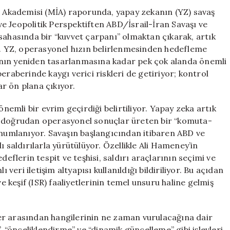
Komuta
at Akademisi (MİA) raporunda, yapay zekanın (YZ) savaş
ve
 ve Jeopolitik Perspektiften ABD/İsrail-İran Savaşı ve
Kontrol
sahasında bir “kuvvet çarpanı” olmaktan çıkarak, artık
Unsuru
için
dı. YZ, operasyonel hızın belirlenmesinden hedefleme
ının yeniden tasarlanmasına kadar pek çok alanda önemli
eraberinde kaygı verici riskleri de getiriyor; kontrol
ar ön plana çıkıyor.
önemli bir evrim geçirdiği belirtiliyor. Yapay zeka artık
a doğrudan operasyonel sonuçlar üreten bir “komuta-
onumlanıyor. Savaşın başlangıcından itibaren ABD ve
ı saldırılarla yürütülüyor. Özellikle Ali Hameney’in
lerin tespit ve teşhisi, saldırı araçlarının seçimi ve
ri iletişim altyapısı kullanıldığı bildiriliyor. Bu açıdan
ve keşif (ISR) faaliyetlerinin temel unsuru haline gelmiş
er arasından hangilerinin ne zaman vurulacağına dair
, “önceliklendirme” ve “dinamik güncelleme” gibi işlevleri