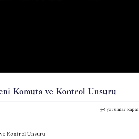
eni Komuta ve Kontrol Unsuru
Cephede
yorumlar kapal
Yapay
Zeka:
Savaşın
Yeni