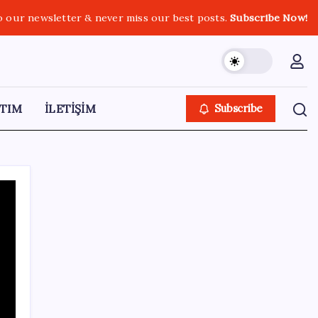
o our newsletter & never miss our best posts.
Subscribe Now!
TIM
İLETİŞİM
Subscribe
SON YAZILAR
Güneş’in en net görüntüsü yakalandı, sır
perdesi nihayet aralandı