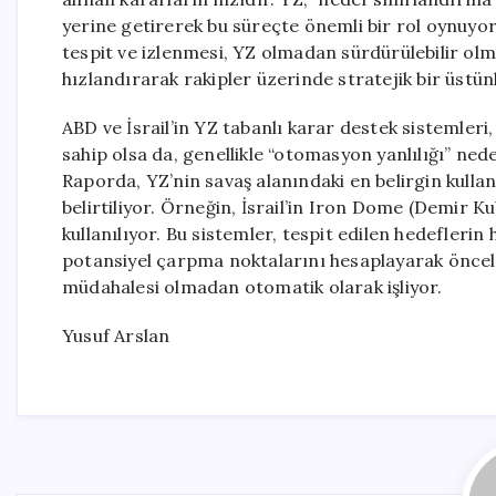
yerine getirerek bu süreçte önemli bir rol oynuyor.
tespit ve izlenmesi, YZ olmadan sürdürülebilir olm
hızlandırarak rakipler üzerinde stratejik bir üstün
ABD ve İsrail’in YZ tabanlı karar destek sistemle
sahip olsa da, genellikle “otomasyon yanlılığı” nede
Raporda, YZ’nin savaş alanındaki en belirgin kulla
belirtiliyor. Örneğin, İsrail’in Iron Dome (Demir K
kullanılıyor. Bu sistemler, tespit edilen hedeflerin
potansiyel çarpma noktalarını hesaplayarak önceli
müdahalesi olmadan otomatik olarak işliyor.
Yusuf Arslan