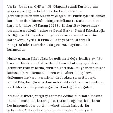
Verilen bu karar, CHP’nin 38. Olağan Seçimli Kurultayı’nın
geçersiz olduğunu belirterek, bu tarihten sonra
gerçekleştirilen tüm olağan ve olağanüstü kurultaylar ile alınan
kararların da hükümsüz olduğuna hükmetti. Mahkeme, alınan
kararla birlikte 4-5 Kasım 2023 tarihli kurultay öncesindeki
duruma geri dönülmesine ve Genel Başkan Kemal Kılıçdaroğlu
ile diğer parti organlarının görevlerine devam etmelerine
karar verdi. Ayrıca, 8 Ekim 2023’te yapılan İstanbul İl
Kongresi’ndeki kararların da geçersiz sayılmasına
hükmedildi.
Hukuk uzmanı Şükrü Aksu, bu gelişmeyi değerlendirerek, “Bu
karar ile birlikte mutlak butlan hükmü hukuken geçerli hale
gelmiştir. Eski yönetim, hukuken geri dönülmüş bir durum söz
konusudur. Mahkeme, tedbiren eski yönetimin görevi
üstlenmesine karar vermiştir” dedi. Aksu, şu an itibarıyla
Kemal Kılıçdaroğlu ve o dönemdeki Yüksek Disiplin Kurulu ile
Parti Meclisi’nin yeniden göreve döndüğünü vurguladı.
Anlaşıldığı üzere, Yargıtay’a temyiz edilme durumu olmasına
rağmen, mahkeme kararı gereği Kılıçdaroğlu ve ekibi, karar
kesinleşene kadar partinin yönetiminde kalacak. Bu
gelişmeler, CHP’deki yeni dönemin başlangıcını işaret