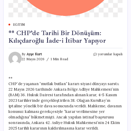
EĞITIM
** CHP’de Tarihi Bir Dönüşüm:
Kılıçdaroğlu İade-i İtibar Yapıyor
**
By
Ayşe Kurt
yorumlar kapalı
CHP’de
22 Mayıs 2026
1 Min Read
Tarihi
Bir
Dönüşüm:
**
Kılıçdaroğlu
CHP’de yaşanan “mutlak butlan” kararı siyasi dünyayı sarstı.
İade-
i
22 Mayıs 2026 tarihinde Ankara Bölge Adliye Mahkemesi’nin
İtibar
(BAM) 36. Hukuk Dairesi tarafından alınan karar, 4-5 Kasım
Yapıyor
2023 tarihlerinde gerçekleştirilen 38. Olağan Kurultay’ın
için
iptaline yönelik bir dava sonucunda verildi. Mahkeme, davanın
konusuz kalması gerekçesiyle “karar verilmesine yer
olmadığına” hükmetmişti. Ancak yapılan istinaf başvurusu
sonrasında, Ankara 42. Asliye Hukuk Mahkemesi’nin 24 Ekim
2025 tarihli kararının kaldırılmasına karar verildi.