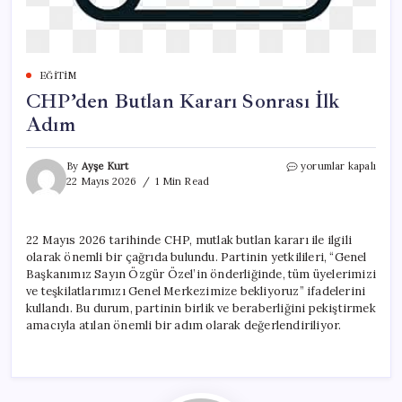
EĞITIM
CHP’den Butlan Kararı Sonrası İlk
Adım
CHP’den
By
Ayşe Kurt
yorumlar kapalı
Butlan
22 Mayıs 2026
1 Min Read
Kararı
Sonrası
İlk
22 Mayıs 2026 tarihinde CHP, mutlak butlan kararı ile ilgili
Adım
olarak önemli bir çağrıda bulundu. Partinin yetkilileri, “Genel
için
Başkanımız Sayın Özgür Özel’in önderliğinde, tüm üyelerimizi
ve teşkilatlarımızı Genel Merkezimize bekliyoruz” ifadelerini
kullandı. Bu durum, partinin birlik ve beraberliğini pekiştirmek
amacıyla atılan önemli bir adım olarak değerlendiriliyor.