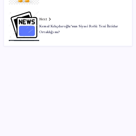
Next
Kemal Kılıçdaroğlu’nun Siyasi Rolü: Yeni İktidar
Ortaklığı mı?
SON YAZILAR
500 tam puan almıştı… LGS birincisi Umut’un tercihi
belli oldu
Redmi 17 ve 17 5G 7.500 mAh Batarya ile Tanıtıldı