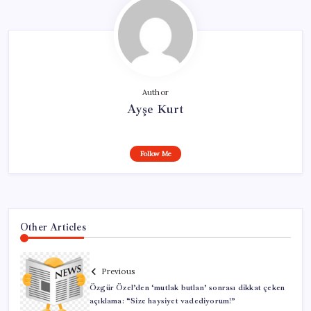
Author
Ayşe Kurt
Follow Me
Other Articles
Previous
Özgür Özel’den ‘mutlak butlan’ sonrası dikkat çeken
açıklama: “Size haysiyet vadediyorum!”