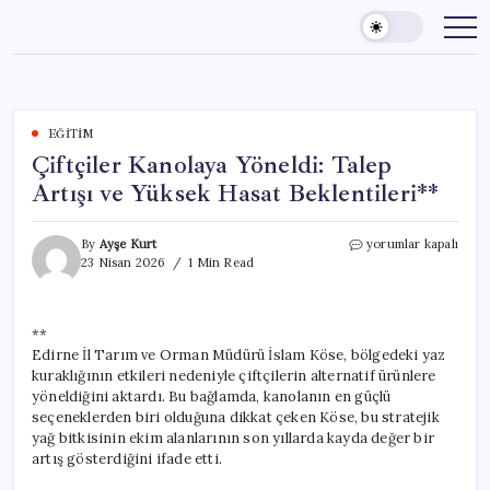
Skip
to
content
EĞITIM
Çiftçiler Kanolaya Yöneldi: Talep
Artışı ve Yüksek Hasat Beklentileri**
Çiftçiler
By
Ayşe Kurt
yorumlar kapalı
Kanolaya
23 Nisan 2026
1 Min Read
Yöneldi:
Talep
Artışı
**
ve
Edirne İl Tarım ve Orman Müdürü İslam Köse, bölgedeki yaz
Yüksek
Hasat
kuraklığının etkileri nedeniyle çiftçilerin alternatif ürünlere
Beklentileri**
yöneldiğini aktardı. Bu bağlamda, kanolanın en güçlü
için
seçeneklerden biri olduğuna dikkat çeken Köse, bu stratejik
yağ bitkisinin ekim alanlarının son yıllarda kayda değer bir
artış gösterdiğini ifade etti.