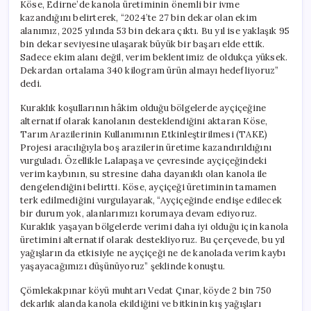
Köse, Edirne’de kanola üretiminin önemli bir ivme
kazandığını belirterek, “2024’te 27 bin dekar olan ekim
alanımız, 2025 yılında 53 bin dekara çıktı. Bu yıl ise yaklaşık 95
bin dekar seviyesine ulaşarak büyük bir başarı elde ettik.
Sadece ekim alanı değil, verim beklentimiz de oldukça yüksek.
Dekardan ortalama 340 kilogram ürün almayı hedefliyoruz”
dedi.
Kuraklık koşullarının hâkim olduğu bölgelerde ayçiçeğine
alternatif olarak kanolanın desteklendiğini aktaran Köse,
Tarım Arazilerinin Kullanımının Etkinleştirilmesi (TAKE)
Projesi aracılığıyla boş arazilerin üretime kazandırıldığını
vurguladı. Özellikle Lalapaşa ve çevresinde ayçiçeğindeki
verim kaybının, su stresine daha dayanıklı olan kanola ile
dengelendiğini belirtti. Köse, ayçiçeği üretiminin tamamen
terk edilmediğini vurgulayarak, “Ayçiçeğinde endişe edilecek
bir durum yok, alanlarımızı korumaya devam ediyoruz.
Kuraklık yaşayan bölgelerde verimi daha iyi olduğu için kanola
üretimini alternatif olarak destekliyoruz. Bu çerçevede, bu yıl
yağışların da etkisiyle ne ayçiçeği ne de kanolada verim kaybı
yaşayacağımızı düşünüyoruz” şeklinde konuştu.
Çömlekakpınar köyü muhtarı Vedat Çınar, köyde 2 bin 750
dekarlık alanda kanola ekildiğini ve bitkinin kış yağışları