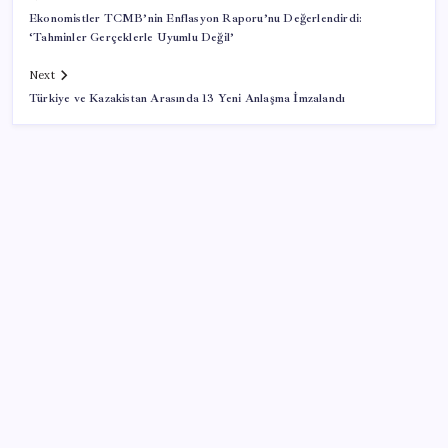
Ekonomistler TCMB’nin Enflasyon Raporu’nu Değerlendirdi:
‘Tahminler Gerçeklerle Uyumlu Değil’
Next
Türkiye ve Kazakistan Arasında 13 Yeni Anlaşma İmzalandı
SON YAZILAR
Savunma Sanayiinde Kritik Hamle! TEI ve TRMOTOR
Birleşiyor
ABD, İran-Umman anlaşması sonrası ablukayı
kaldıracak