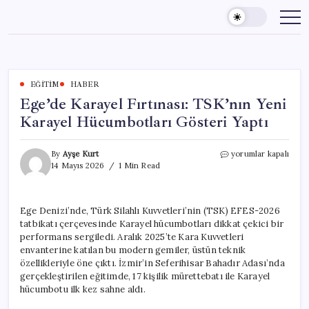
Skip
to
content
EĞITIM
HABER
Ege’de Karayel Fırtınası: TSK’nın Yeni
Karayel Hücumbotları Gösteri Yaptı
Ege’de
By
Ayşe Kurt
yorumlar kapalı
Karayel
14 Mayıs 2026
1 Min Read
Fırtınası:
TSK’nın
Yeni
Ege Denizi’nde, Türk Silahlı Kuvvetleri’nin (TSK) EFES-2026
Karayel
tatbikatı çerçevesinde Karayel hücumbotları dikkat çekici bir
Hücumbotları
Gösteri
performans sergiledi. Aralık 2025’te Kara Kuvvetleri
Yaptı
envanterine katılan bu modern gemiler, üstün teknik
için
özellikleriyle öne çıktı. İzmir’in Seferihisar Bahadır Adası’nda
gerçekleştirilen eğitimde, 17 kişilik mürettebatı ile Karayel
hücumbotu ilk kez sahne aldı.