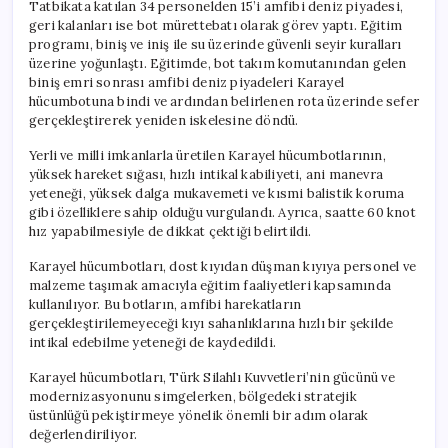
Tatbikata katılan 34 personelden 15’i amfibi deniz piyadesi,
geri kalanları ise bot mürettebatı olarak görev yaptı. Eğitim
programı, biniş ve iniş ile su üzerinde güvenli seyir kuralları
üzerine yoğunlaştı. Eğitimde, bot takım komutanından gelen
biniş emri sonrası amfibi deniz piyadeleri Karayel
hücumbotuna bindi ve ardından belirlenen rota üzerinde sefer
gerçekleştirerek yeniden iskelesine döndü.
Yerli ve milli imkanlarla üretilen Karayel hücumbotlarının,
yüksek hareket sığası, hızlı intikal kabiliyeti, ani manevra
yeteneği, yüksek dalga mukavemeti ve kısmi balistik koruma
gibi özelliklere sahip olduğu vurgulandı. Ayrıca, saatte 60 knot
hız yapabilmesiyle de dikkat çektiği belirtildi.
Karayel hücumbotları, dost kıyıdan düşman kıyıya personel ve
malzeme taşımak amacıyla eğitim faaliyetleri kapsamında
kullanılıyor. Bu botların, amfibi harekatların
gerçekleştirilemeyeceği kıyı sahanlıklarına hızlı bir şekilde
intikal edebilme yeteneği de kaydedildi.
Karayel hücumbotları, Türk Silahlı Kuvvetleri’nin gücünü ve
modernizasyonunu simgelerken, bölgedeki stratejik
üstünlüğü pekiştirmeye yönelik önemli bir adım olarak
değerlendiriliyor.