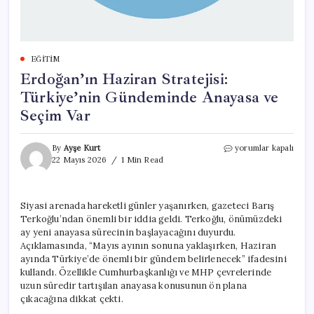
EĞITIM
Erdoğan’ın Haziran Stratejisi:
Türkiye’nin Gündeminde Anayasa ve
Seçim Var
Erdoğan’ın
By
Ayşe Kurt
yorumlar kapalı
Haziran
22 Mayıs 2026
1 Min Read
Stratejisi:
Türkiye’nin
Gündeminde
Siyasi arenada hareketli günler yaşanırken, gazeteci Barış
Anayasa
Terkoğlu’ndan önemli bir iddia geldi. Terkoğlu, önümüzdeki
ve
Seçim
ay yeni anayasa sürecinin başlayacağını duyurdu.
Var
Açıklamasında, “Mayıs ayının sonuna yaklaşırken, Haziran
için
ayında Türkiye’de önemli bir gündem belirlenecek” ifadesini
kullandı. Özellikle Cumhurbaşkanlığı ve MHP çevrelerinde
uzun süredir tartışılan anayasa konusunun ön plana
çıkacağına dikkat çekti.