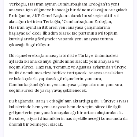
Terkoğlu, Haziran ayının Cumhurbaşkanı Erdoğan’ın yeni
anayasa için düğmeye basacağı bir dönem olacağını vurguladı.
Erdoğan’ın, AKP Genel Başkanı olarak bu süreçte aktif rol
alacağını belirten Terkoğlu, “Cumhurbaşkanı Erdoğan,
Haziran ayından itibaren yeni anayasa çalışmalarına
başlayacak” dedi. İlk adım olarak ise partinin sivil toplum
kuruluşlarıyla görüşmeler yaparak yeni anayasa turuna
çıkacağı öngörülüyor.
Görüşmelere başlanmasıyla birlikte Türkiye, önümüzdeki
aylarda iki ana konuyu gündemine alacak: yeni anayasa ve
seçim süreci. Haziran, Temmuz ve Ağustos aylarında Türkiye,
bu iki önemli meseleyi birlikte tartışacak. Anayasa taslakları
ve hukukçularla yapılacak görüşmelerin yanı sıra,
Cumhurbaşkanlığı’nın yeni anayasa çalışmalarının yanı sıra,
seçim süreci de yavaş yavaş şekillenecek.
Bu bağlamda, Barış Terkoğlu’nun aktardığı gibi, Türkiye siyasi
kulislerinde hem yeni anayasa hem de seçim süreci ile ilgili
gelişmelerin yan yana konuşulacağı bir ortam oluşturulacak.
Bu süreç, siyasi dinamiklerin nasıl şekilleneceği konusunda da
önemli bir belirleyici olacak.