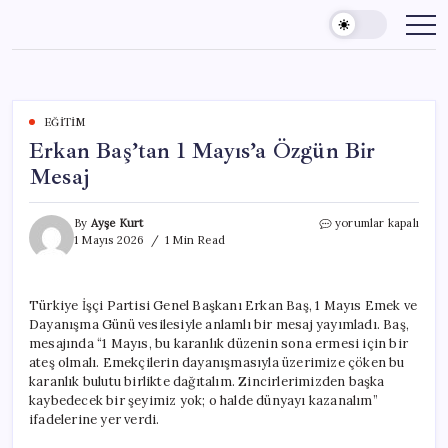
Skip
to
content
EĞITIM
Erkan Baş’tan 1 Mayıs’a Özgün Bir
Mesaj
Erkan
By
Ayşe Kurt
yorumlar kapalı
Baş’tan
1 Mayıs 2026
1 Min Read
1
Mayıs’a
Özgün
Türkiye İşçi Partisi Genel Başkanı Erkan Baş, 1 Mayıs Emek ve
Bir
Dayanışma Günü vesilesiyle anlamlı bir mesaj yayımladı. Baş,
Mesaj
için
mesajında “1 Mayıs, bu karanlık düzenin sona ermesi için bir
ateş olmalı. Emekçilerin dayanışmasıyla üzerimize çöken bu
karanlık bulutu birlikte dağıtalım. Zincirlerimizden başka
kaybedecek bir şeyimiz yok; o halde dünyayı kazanalım”
ifadelerine yer verdi.