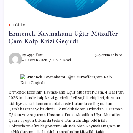
EĞITIM
Ermenek Kaymakamı Uğur Muzaffer
Çam Kalp Krizi Geçirdi
Ermenek
By
Ayşe Kurt
yorumlar kapalı
Kaymakamı
4 Haziran 2026
1 Min Read
Uğur
Muzaffer
Çam
Kalp
Krizi
Geçirdi
Ermenek ilçesinin Kaymakamı Uğur Muzaffer Çam, 4 Haziran
için
2026 tarihinde kalp krizi geçirdi. Acil sağlık ekipleri, durumu
ciddiye alarak hemen müdahalede bulundu ve Kaymakam
Çam’ı hastaneye kaldırdı. İlk müdahalenin ardından, Karaman
Eğitim ve Araştırma Hastanesi’ne sevk edilen Uğur Muzaffer
Çam’ın yoğun bakımda tedavi altına alındığı bildirildi.
Doktorların sürekli gözetimi altında olan Kaymakam Çam’ın
sağlık durumu, ilgili ekipler tarafından titizlikle takip