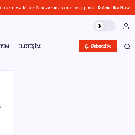
o our newsletter & never miss our best posts.
Subscribe Now!
TIM
İLETİŞİM
Subscribe
ı
SON YAZILAR
YENİ Parti Arguvan ilçe örgütü kuruldu, ilk
üyeler Belediye Başkanı Ersoy Eren ve