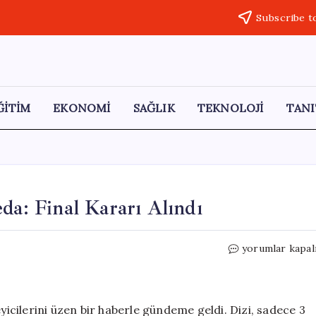
Subscribe t
ĞİTİM
EKONOMİ
SAĞLIK
TEKNOLOJİ
TANI
da: Final Kararı Alındı
Eşref
yorumlar kapal
Rüya
Dizisi
için
Üzücü
eyicilerini üzen bir haberle gündeme geldi. Dizi, sadece 3