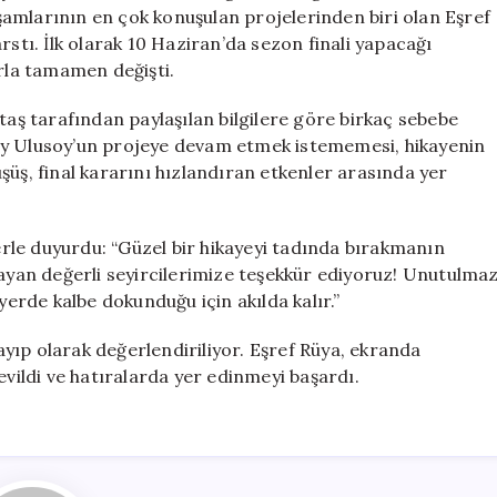
Veda:
amlarının en çok konuşulan projelerinden biri olan Eşref
Final
rstı. İlk olarak 10 Haziran’da sezon finali yapacağı
Kararı
arla tamamen değişti.
Alındı
için
taş tarafından paylaşılan bilgilere göre birkaç sebebe
ay Ulusoy’un projeye devam etmek istememesi, hikayenin
şüş, final kararını hızlandıran etkenler arasında yer
lerle duyurdu: “Güzel bir hikayeyi tadında bırakmanın
mayan değerli seyircilerimize teşekkür ediyoruz! Unutulma
yerde kalbe dokunduğu için akılda kalır.”
kayıp olarak değerlendiriliyor. Eşref Rüya, ekranda
evildi ve hatıralarda yer edinmeyi başardı.