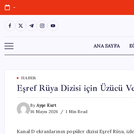
Skip
-
to
content
https://www.facebook.com/
https://twitter.com/
https://t.me/
https://www.instagram.com/
https://youtube.com/
ANA SAYFA
E
HABER
Eşref Rüya Dizisi için Üzücü Ve
By
Ayşe Kurt
16 Mayıs 2026
1 Min Read
Kanal D ekranlarının popüler dizisi Eşref Rüya, izl