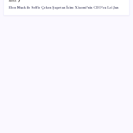
Next
Elon Musk ile Selfie Çeken Şaşırtan İsim: Xiaomi’nin CEO’su Lei Jun
SON YAZILAR
ABD, İran-Umman anlaşması sonrası ablukayı
kaldıracak
TBMM Adalet Komisyonu’nda çerçeve yasa
tartışmalarla başladı: Komisyonda ‘yasa’ atışması
500 tam puan almıştı… LGS birincisi Umut’un tercihi
belli oldu