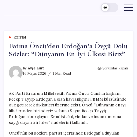
Skip
to
content
EĞITIM
Fatma Öncü’den Erdoğan’a Övgü Dolu
Sözler: “Dünyanın En İyi Ülkesi Biziz”
Fatma
By
Ayşe Kurt
yorumlar kapalı
Öncü’den
14 Mayıs 2026
1 Min Read
Erdoğan’a
Övgü
Dolu
AK Parti Erzurum Milletvekili Fatma Öncü, Cumhurbaşkanı
Sözler:
Recep Tayyip Erdoğan’a olan hayranlığını TBMM kürsüsünde
“Dünyanın
En
dile getirerek dikkatleri üzerine çekti. Öncü, “Dünyanın en iyi
İyi
ülkelerinden birindeyiz ve bunu Sayın Recep Tayyip
Ülkesi
Erdoğan’a borçluyuz. Kendisi akıl, vicdan ve insan onuruna
Biziz”
saygı duyan bir lider” ifadelerini kullandı.
için
Öncü’nün bu sözleri, partisi içerisinde Erdoğan’a duyulan