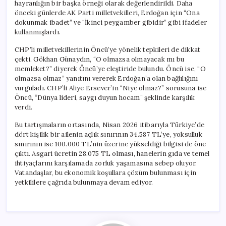
hayranlığın bir başka örneği olarak değerlendirildi. Daha
önceki günlerde AK Parti milletvekilleri, Erdoğan için “Ona
dokunmak ibadet” ve “İkinci peygamber gibidir” gibi ifadeler
kullanmışlardı.
CHP’li milletvekillerinin Öncü’ye yönelik tepkileri de dikkat
çekti. Gökhan Günaydın, “O olmazsa olmayacak mı bu
memleket?” diyerek Öncü’ye eleştiride bulundu. Öncü ise, “O
olmazsa olmaz” yanıtını vererek Erdoğan’a olan bağlılığını
vurguladı. CHP’li Aliye Ersever’in “Niye olmaz?” sorusuna ise
Öncü, “Dünya lideri, saygı duyun hocam” şeklinde karşılık
verdi.
Bu tartışmaların ortasında, Nisan 2026 itibarıyla Türkiye’de
dört kişilik bir ailenin açlık sınırının 34.587 TL’ye, yoksulluk
sınırının ise 100.000 TL’nin üzerine yükseldiği bilgisi de öne
çıktı. Asgari ücretin 28.075 TL olması, hanelerin gıda ve temel
ihtiyaçlarını karşılamada zorluk yaşamasına sebep oluyor.
Vatandaşlar, bu ekonomik koşullara çözüm bulunması için
yetkililere çağrıda bulunmaya devam ediyor.