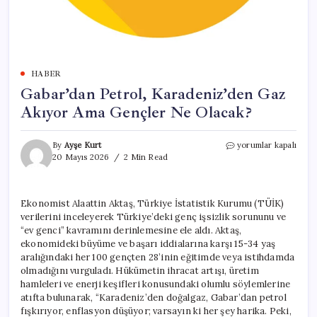
HABER
Gabar’dan Petrol, Karadeniz’den Gaz
Akıyor Ama Gençler Ne Olacak?
Gabar’dan
By
Ayşe Kurt
yorumlar kapalı
Petrol,
20 Mayıs 2026
2 Min Read
Karadeniz’den
Gaz
Akıyor
Ekonomist Alaattin Aktaş, Türkiye İstatistik Kurumu (TÜİK)
Ama
verilerini inceleyerek Türkiye’deki genç işsizlik sorununu ve
Gençler
Ne
“ev genci” kavramını derinlemesine ele aldı. Aktaş,
Olacak?
ekonomideki büyüme ve başarı iddialarına karşı 15-34 yaş
için
aralığındaki her 100 gençten 28’inin eğitimde veya istihdamda
olmadığını vurguladı. Hükümetin ihracat artışı, üretim
hamleleri ve enerji keşifleri konusundaki olumlu söylemlerine
atıfta bulunarak, “Karadeniz’den doğalgaz, Gabar’dan petrol
fışkırıyor, enflasyon düşüyor; varsayın ki her şey harika. Peki,