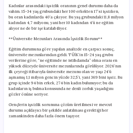
Kadınlar arasındaki işsizlik oranının genel durumu daha da
vahim. 15-34 yaş grubundaki her 100 erkekten 17’si işsizken,
bu oran kadınlarda 40’a çıkıyor. Bu yaş grubundaki 11,8 milyon
kadından 4,7 milyonu, yani her 10 kadından 4’ü ne eğitim
alıyor ne de bir işe katılabiliyor.
**Üniversite Mezunları Arasında İşsizlik Sorunu**
Eğitim durumuna göre yapılan analizde en çarpıcı sonuç,
üniversite mezunlarından geldi. TÜİK’in 15-24 yaş grubu
verilerine göre, “ne eğitimde ne istihdamda” olma oranı en
yüksek düzeyde üniversite mezunlarında görülüyor. 2026’nın
ilk çeyreği itibarıyla üniversite mezunu olan ve yaşı 24’ü
aşmamış 1,1 milyon gencin yüzde 32,5’i, yani 369 bini işsiz. Bu
grup içinde 94 bin erkek, 274 bin kadın bulunuyor; bu da
kadınların iş bulma konusunda ne denli zorluk yaşadığını
gözler önüne seriyor.
Gençlerin işsizlik sorununa çözüm üretilmesi ve mevcut
durumu açıklayıcı bir şekilde anlatılması gerektiği her
zamankinden daha fazla önem taşıyor.