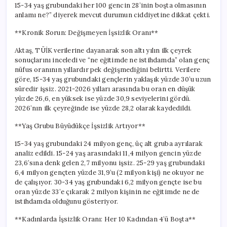
15-34 yaş grubundaki her 100 gencin 28’inin boşta olmasının
anlamı ne?” diyerek mevcut durumun ciddiyetine dikkat çekti.
**Kronik Sorun: Değişmeyen İşsizlik Oranı**
Aktaş, TÜİK verilerine dayanarak son altı yılın ilk çeyrek
sonuçlarını inceledi ve “ne eğitimde ne istihdamda” olan genç
nüfus oranının yıllardır pek değişmediğini belirtti. Verilere
göre, 15-34 yaş grubundaki gençlerin yaklaşık yüzde 30’u uzun
süredir işsiz. 2021-2026 yılları arasında bu oran en düşük
yüzde 26,6, en yüksek ise yüzde 30,9 seviyelerini gördü.
2026’nın ilk çeyreğinde ise yüzde 28,2 olarak kaydedildi.
**Yaş Grubu Büyüdükçe İşsizlik Artıyor**
15-34 yaş grubundaki 24 milyon genç, üç alt gruba ayrılarak
analiz edildi. 15-24 yaş arasındaki 11,4 milyon gencin yüzde
23,6’sına denk gelen 2,7 milyonu işsiz. 25-29 yaş grubundaki
6,4 milyon gençten yüzde 31,9’u (2 milyon kişi) ne okuyor ne
de çalışıyor. 30-34 yaş grubundaki 6,2 milyon gençte ise bu
oran yüzde 33’e çıkarak 2 milyon kişinin ne eğitimde ne de
istihdamda olduğunu gösteriyor.
**Kadınlarda İşsizlik Oranı: Her 10 Kadından 4’ü Boşta**