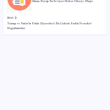
Almus Barajı Su Seviyesi Rekor Düzeye Ulaştı
Next
Trump ve Putin’in Pekin Ziyaretleri: İki Liderin Farklı Protokol
Uygulamaları
SON YAZILAR
Savunma Sanayiinde Kritik Hamle! TEI ve TRMOTOR
Birleşiyor
ABD, İran-Umman anlaşması sonrası ablukayı