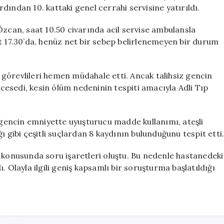
Düşerek
ından 10. kattaki genel cerrahi servisine yatırıldı.
Hayatını
Kaybetti
Özcan, saat 10.50 civarında acil servise ambulansla
için
t 17.30’da, henüz net bir sebep belirlenemeyen bir durum
ik görevlileri hemen müdahale etti. Ancak talihsiz gencin
n cesedi, kesin ölüm nedeninin tespiti amacıyla Adli Tıp
, gencin emniyette uyuşturucu madde kullanımı, ateşli
ı gibi çeşitli suçlardan 8 kaydının bulunduğunu tespit etti
 konusunda soru işaretleri oluştu. Bu nedenle hastanedeki
. Olayla ilgili geniş kapsamlı bir soruşturma başlatıldığı