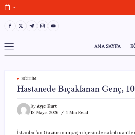
Skip
-
to
content
https://www.facebook.com/
https://twitter.com/
https://t.me/
https://www.instagram.com/
https://youtube.com/
ANA SAYFA
E
EĞITIM
Hastanede Bıçaklanan Genç, 10
By
Ayşe Kurt
18 Mayıs 2026
1 Min Read
İstanbul’un Gaziosmanpaşa ilçesinde sabah saatler