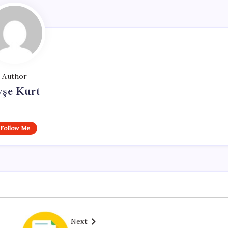
Author
yşe Kurt
Follow Me
Next