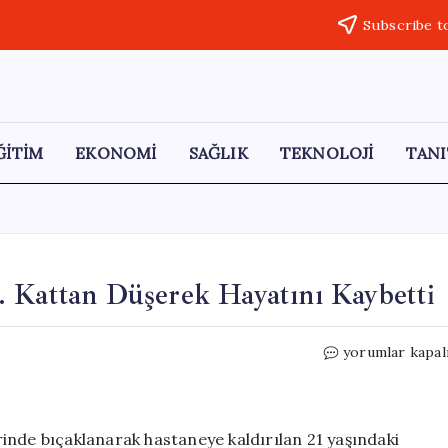
Subscribe t
ĞİTİM
EKONOMİ
SAĞLIK
TEKNOLOJİ
TANI
. Kattan Düşerek Hayatını Kaybetti
Hastanede
yorumlar kapal
Bıçaklanan
Genç,
10.
Kattan
inde bıçaklanarak hastaneye kaldırılan 21 yaşındaki