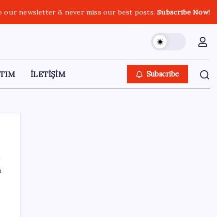
o our newsletter & never miss our best posts.
Subscribe Now!
TIM
İLETİŞİM
Subscribe
ı
SON YAZILAR
ABD, İran-Umman anlaşması sonrası
ablukayı kaldıracak