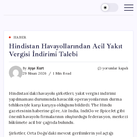
Skip
to
content
HABER
Hindistan Havayollarından Acil Yakıt
Vergisi İndirimi Talebi
Hindistan
By
Ayşe Kurt
yorumlar kapalı
Havayollarından
29 Nisan 2026
1 Min Read
Acil
Yakıt
Vergisi
Hindistan’daki havayolu şirketleri, yakıt vergisi indirimi
İndirimi
yapılmaması durumunda havacılık operasyonlarının durma
Talebi
için
tehlikesiyle karşı karşıya olduğunu bildirdi. The Hindu
gazetesinin haberine göre, Air India, IndiGo ve SpiceJet gibi
önemli havayolu firmalarının oluşturduğu federasyon, merkezi
hükümete acil bir çağrıda bulundu.
Şirketler, Orta Doğu’daki mevcut gerilimlerin yol açtığı