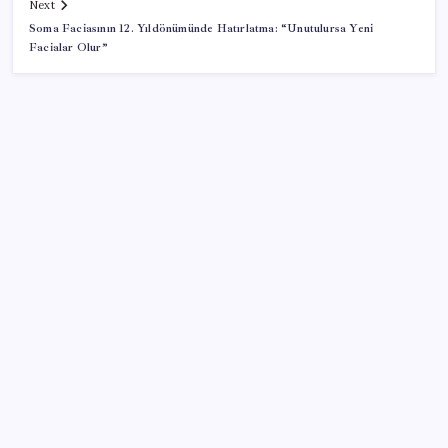
Next
Soma Faciasının 12. Yıldönümünde Hatırlatma: “Unutulursa Yeni
Facialar Olur”
SON YAZILAR
Bakan Kacır: Son 23 yılda örnek kalkınma hamlesine
imza attık
Merkez Bankası rezervleri 164,4 milyar dolar oldu
YENİ Parti Arguvan ilçe örgütü kuruldu, ilk üyeler
Belediye Başkanı Ersoy Eren ve meclis üyeleri oldu