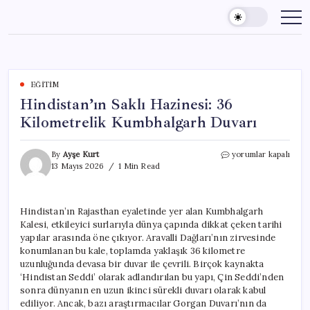
Skip
to
content
EĞITIM
Hindistan’ın Saklı Hazinesi: 36
Kilometrelik Kumbhalgarh Duvarı
Hindistan’ın
By
Ayşe Kurt
yorumlar kapalı
Saklı
13 Mayıs 2026
1 Min Read
Hazinesi:
36
Kilometrelik
Hindistan’ın Rajasthan eyaletinde yer alan Kumbhalgarh
Kumbhalgarh
Kalesi, etkileyici surlarıyla dünya çapında dikkat çeken tarihi
Duvarı
için
yapılar arasında öne çıkıyor. Aravalli Dağları’nın zirvesinde
konumlanan bu kale, toplamda yaklaşık 36 kilometre
uzunluğunda devasa bir duvar ile çevrili. Birçok kaynakta
‘Hindistan Seddi’ olarak adlandırılan bu yapı, Çin Seddi’nden
sonra dünyanın en uzun ikinci sürekli duvarı olarak kabul
ediliyor. Ancak, bazı araştırmacılar Gorgan Duvarı’nın da