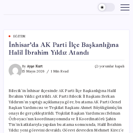
Skip
to
content
EĞITIM
İnhisar’da AK Parti İlçe Başkanlığına
Halil İbrahim Yıldız Atandı
İnhisar’da
By
Ayşe Kurt
yorumlar kapalı
AK
15 Mayıs 2026
1 Min Read
Parti
İlçe
Başkanlığına
Bilecik’in İnhisar ilçesinde AK Parti İlçe Başkanlığına Halil
Halil
İbrahim Yıldız getirildi. AK Parti Bilecik İl Başkanı Serkan
İbrahim
Yıldız
Yıldırım’ın yaptığı açıklamaya göre, bu atama AK Parti Genel
Atandı
Başkan Yardımcısı ve Teşkilat Başkanı Ahmet Büyükgümüş’ün
için
onayı ile gerçekleştirildi. Teşkilat Başkan Yardımcısı Selman
Özboyacı’nın koordinasyonunda ve İl Koordinatörü Şahin
Tin’in katkılarıyla yapılan bu atama sonucunda, Halil İbrahim
Yıldız yeni görevini devraldı. Görevi devreden Mehmet Kirez’e