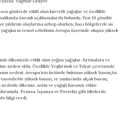
Durumu
Uyarısı:
on günlerde etkili olan kuvvetli yağışlar ve özellikle
Yağmur
hakkında önemli açıklamalarda bulundu. Son 10 gündür
Geliyor
 ve yıldırım olaylarına sebep olurken, bazı bölgelerde su
için
 bu yağışların temel sebebinin Avrupa üzerinde oluşan yükse
inde ülkemizde etkili olan yoğun yağışlar, fırtınalara ve
ine neden oldu. Özellikle Yeşilırmak ve Tokat çevresinde
avanın nedeni, Avrupa’nın üstünde bulunan yüksek basınçtır
tasında bir yüksek basınç ve yanlarında alçak basınç
nedenle ülkemiz, serin ve yağışlı havanın etkisi
 durumda. Fransa, İspanya ve Portekiz gibi ülkelerde
de bilgi verdi.