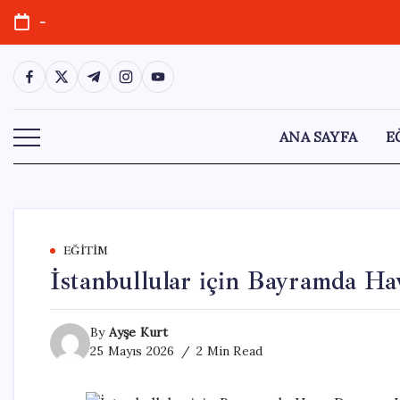
Skip
-
to
content
https://www.facebook.com/
https://twitter.com/
https://t.me/
https://www.instagram.com/
https://youtube.com/
ANA SAYFA
E
EĞITIM
İstanbullular için Bayramda H
By
Ayşe Kurt
25 Mayıs 2026
2 Min Read