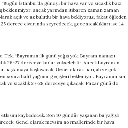
“Bugün İstanbul’da güneşli bir hava var ve sıcaklık bazı
ğış beklenmiyor, ancak yarından itibaren zaman zaman
olarak açık ve az bulutlu bir hava bekliyoruz, fakat öğleden
4-25 derece civarında seyredecek, gece sıcaklıkları ise 14-
e. Tek, “Bayramın ilk günü yağış yok. Bayram namazı
ık 26-27 dereceye kadar yükselebilir. Ancak bayramın
lar başlamaya başlayacak. Genel olarak parçalı ve çok
den sonra hafif yağmur geçişleri bekleniyor. Bayramın son
k ve sıcaklık 27-28 dereceye çıkacak. Pazar günü de
 etkisini kaybedecek. Son 10 gündür yaşanan bu yağışlı
yitirecek. Genel olarak mevsim normallerinde bir hava