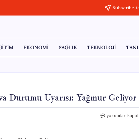
Subscribe t
ĞİTİM
EKONOMİ
SAĞLIK
TEKNOLOJİ
TANI
ava Durumu Uyarısı: Yağmur Geliyor
İstanbullular
yorumlar kapal
için
Bayramda
Hava