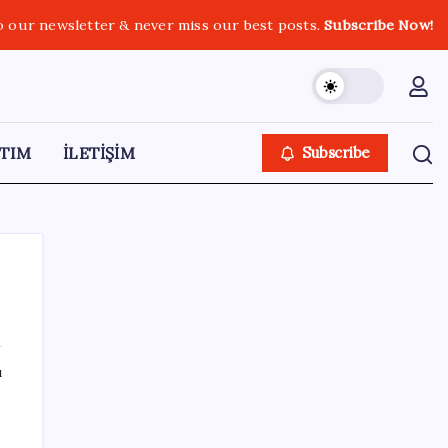
o our newsletter & never miss our best posts.
Subscribe Now!
TIM
İLETİŞİM
Subscribe
SON YAZILAR
ı
500 tam puan almıştı… LGS birincisi
Umut’un tercihi belli oldu