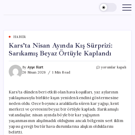
Skip
to
content
HABER
Kars’ta Nisan Ayında Kış Sürprizi:
Sarıkamış Beyaz Örtüyle Kaplandı
Kars’ta
By
Ayşe Kurt
yorumlar kapalı
Nisan
26 Nisan 2026
1 Min Read
Ayında
Kış
Sürprizi:
Kars’ta dünden beri etkili olan hava koşulları, yaz aylarının
Sarıkamış
yaklaşmasıyla birlikte kışın yeniden kendini göstermesine
Beyaz
Örtüyle
neden oldu. Gece boyunca aralıklarla süren kar yağışı, kent
Kaplandı
merkezi ve çevresini beyaz bir örtüyle kapladı. Sarıkamışlı
için
vatandaşlar, nisan ayında böyle bir kar yağışının
yaşanmasının alışılmadık olduğunu ancak bölgenin sert iklim
yapısı gereği bu tür hava durumlarına alışkın olduklarını
belirtti.