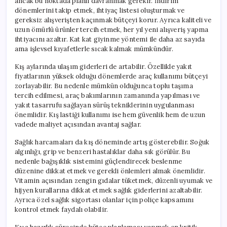
ancak bu noktada planlı davranmak gerekir. İndirim
dönemlerini takip etmek, ihtiyaç listesi oluşturmak ve
gereksiz alışverişten kaçınmak bütçeyi korur. Ayrıca kaliteli ve
uzun ömürlü ürünler tercih etmek, her yıl yeni alışveriş yapma
ihtiyacını azaltır. Kat kat giyinme yöntemi ile daha az sayıda
ama işlevsel kıyafetlerle sıcak kalmak mümkündür.
Kış aylarında ulaşım giderleri de artabilir. Özellikle yakıt
fiyatlarının yüksek olduğu dönemlerde araç kullanımı bütçeyi
zorlayabilir. Bu nedenle mümkün olduğunca toplu taşıma
tercih edilmesi, araç bakımlarının zamanında yapılması ve
yakıt tasarrufu sağlayan sürüş tekniklerinin uygulanması
önemlidir. Kış lastiği kullanımı ise hem güvenlik hem de uzun
vadede maliyet açısından avantaj sağlar.
Sağlık harcamaları da kış döneminde artış gösterebilir. Soğuk
algınlığı, grip ve benzeri hastalıklar daha sık görülür. Bu
nedenle bağışıklık sistemini güçlendirecek beslenme
düzenine dikkat etmek ve gerekli önlemleri almak önemlidir.
Vitamin açısından zengin gıdalar tüketmek, düzenli uyumak ve
hijyen kurallarına dikkat etmek sağlık giderlerini azaltabilir.
Ayrıca özel sağlık sigortası olanlar için poliçe kapsamını
kontrol etmek faydalı olabilir.