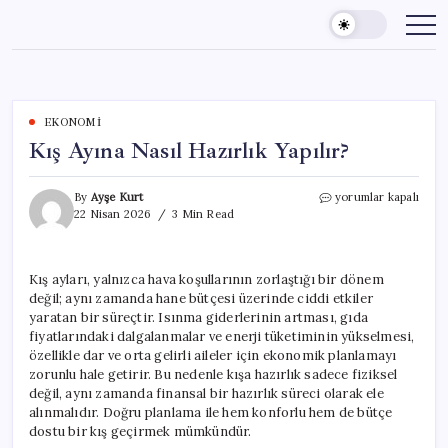
Skip
to
content
EKONOMI
Kış Ayına Nasıl Hazırlık Yapılır?
Kış
By
Ayşe Kurt
yorumlar kapalı
Ayına
22 Nisan 2026
3 Min Read
Nasıl
Hazırlık
Yapılır?
Kış ayları, yalnızca hava koşullarının zorlaştığı bir dönem
için
değil; aynı zamanda hane bütçesi üzerinde ciddi etkiler
yaratan bir süreçtir. Isınma giderlerinin artması, gıda
fiyatlarındaki dalgalanmalar ve enerji tüketiminin yükselmesi,
özellikle dar ve orta gelirli aileler için ekonomik planlamayı
zorunlu hale getirir. Bu nedenle kışa hazırlık sadece fiziksel
değil, aynı zamanda finansal bir hazırlık süreci olarak ele
alınmalıdır. Doğru planlama ile hem konforlu hem de bütçe
dostu bir kış geçirmek mümkündür.