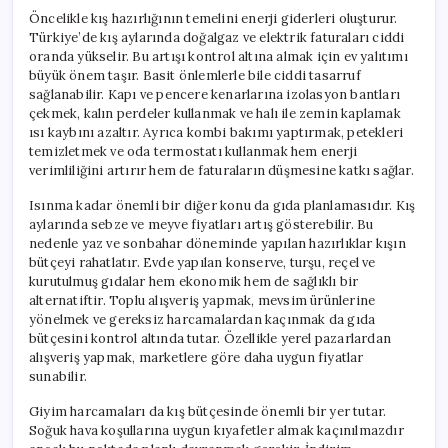
Öncelikle kış hazırlığının temelini enerji giderleri oluşturur.
Türkiye’de kış aylarında doğalgaz ve elektrik faturaları ciddi
oranda yükselir. Bu artışı kontrol altına almak için ev yalıtımı
büyük önem taşır. Basit önlemlerle bile ciddi tasarruf
sağlanabilir. Kapı ve pencere kenarlarına izolasyon bantları
çekmek, kalın perdeler kullanmak ve halı ile zemin kaplamak
ısı kaybını azaltır. Ayrıca kombi bakımı yaptırmak, petekleri
temizletmek ve oda termostatı kullanmak hem enerji
verimliliğini artırır hem de faturaların düşmesine katkı sağlar.
Isınma kadar önemli bir diğer konu da gıda planlamasıdır. Kış
aylarında sebze ve meyve fiyatları artış gösterebilir. Bu
nedenle yaz ve sonbahar döneminde yapılan hazırlıklar kışın
bütçeyi rahatlatır. Evde yapılan konserve, turşu, reçel ve
kurutulmuş gıdalar hem ekonomik hem de sağlıklı bir
alternatiftir. Toplu alışveriş yapmak, mevsim ürünlerine
yönelmek ve gereksiz harcamalardan kaçınmak da gıda
bütçesini kontrol altında tutar. Özellikle yerel pazarlardan
alışveriş yapmak, marketlere göre daha uygun fiyatlar
sunabilir.
Giyim harcamaları da kış bütçesinde önemli bir yer tutar.
Soğuk hava koşullarına uygun kıyafetler almak kaçınılmazdır