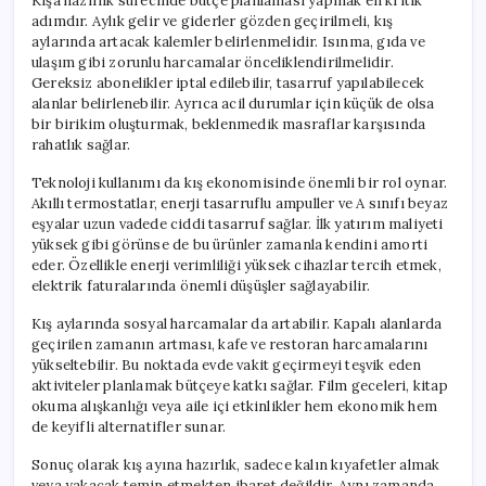
Kışa hazırlık sürecinde bütçe planlaması yapmak en kritik
adımdır. Aylık gelir ve giderler gözden geçirilmeli, kış
aylarında artacak kalemler belirlenmelidir. Isınma, gıda ve
ulaşım gibi zorunlu harcamalar önceliklendirilmelidir.
Gereksiz abonelikler iptal edilebilir, tasarruf yapılabilecek
alanlar belirlenebilir. Ayrıca acil durumlar için küçük de olsa
bir birikim oluşturmak, beklenmedik masraflar karşısında
rahatlık sağlar.
Teknoloji kullanımı da kış ekonomisinde önemli bir rol oynar.
Akıllı termostatlar, enerji tasarruflu ampuller ve A sınıfı beyaz
eşyalar uzun vadede ciddi tasarruf sağlar. İlk yatırım maliyeti
yüksek gibi görünse de bu ürünler zamanla kendini amorti
eder. Özellikle enerji verimliliği yüksek cihazlar tercih etmek,
elektrik faturalarında önemli düşüşler sağlayabilir.
Kış aylarında sosyal harcamalar da artabilir. Kapalı alanlarda
geçirilen zamanın artması, kafe ve restoran harcamalarını
yükseltebilir. Bu noktada evde vakit geçirmeyi teşvik eden
aktiviteler planlamak bütçeye katkı sağlar. Film geceleri, kitap
okuma alışkanlığı veya aile içi etkinlikler hem ekonomik hem
de keyifli alternatifler sunar.
Sonuç olarak kış ayına hazırlık, sadece kalın kıyafetler almak
veya yakacak temin etmekten ibaret değildir. Aynı zamanda