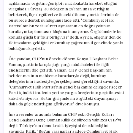
açıklamada, örgütün geniş bir mutabakatla hareket ettiğini
vurguladı. Türktaş, 30 delegenin 28’inin imza verdiğini
belirterek, ilçe örgütleri ve önceki dönem yöneticilerinin de
bu sürece destek sunduğunu ifade etti. “Cumhuriyet Halk
Partisi’nin bu zorlu süreci aşmasının en doğru yolunun
kurultayın toplanması olduğuna inanıyoruz. Örgütümüzde bu
konuda güçlü bir fikir birliği var” dedi. Ayrıca, Akşehir’den de
ilk imzaların geldiğini ve kurultay çağrısının il genelinde yankı
bulduğunu kaydetti.
Öte yandan, CHP’nin önceki dönem Konya İl Başkanı Bekir
Yaman, partinin karşılaştığı yargı müdahaleleri ile ilgili
endişelerini dile getirdi. Yaman, CHP Genel Başkanı’nın
belirlenmesinin mahkeme kararlarıyla değil, kurultay
delegelerinin iradesiyle gerçekleşmesi gerektiğini savundu.
“Cumhuriyet Halk Partisi’nin genel başkanını delegeler seçer.
Parti içindeki iradenin yerine yargı süreçlerinin geçirilmesini
kabul etmiyoruz. Bu tür girişimlerin örgütteki dayanışmayı
daha da güçlendirdiğini görüyoruz” diye konuştu.
İmza verenler arasında bulunan CHP eski Gençlik Kolları
Genel Başkanı Genç Osman Killik de sürecin yalnızca CHP’yi
değil, Türkiye’nin demokratik işleyişini de etkilediğini
savundu. Killik, “Bugün yaşananlar sadece Cumhuriyet Halk