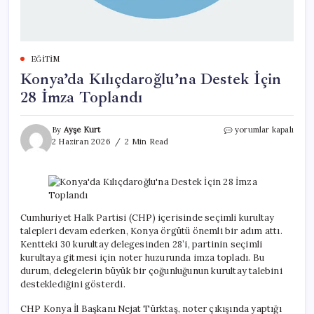
EĞITIM
Konya’da Kılıçdaroğlu’na Destek İçin
28 İmza Toplandı
Konya’da
By
Ayşe Kurt
yorumlar kapalı
Kılıçdaroğlu’na
2 Haziran 2026
2 Min Read
Destek
İçin
28
İmza
Toplandı
için
Cumhuriyet Halk Partisi (CHP) içerisinde seçimli kurultay
talepleri devam ederken, Konya örgütü önemli bir adım attı.
Kentteki 30 kurultay delegesinden 28’i, partinin seçimli
kurultaya gitmesi için noter huzurunda imza topladı. Bu
durum, delegelerin büyük bir çoğunluğunun kurultay talebini
desteklediğini gösterdi.
CHP Konya İl Başkanı Nejat Türktaş, noter çıkışında yaptığı