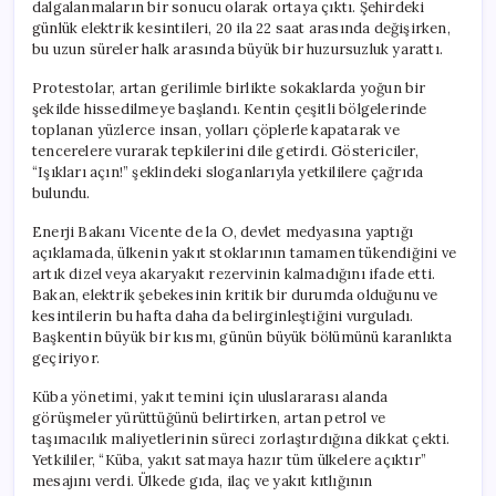
dalgalanmaların bir sonucu olarak ortaya çıktı. Şehirdeki
günlük elektrik kesintileri, 20 ila 22 saat arasında değişirken,
bu uzun süreler halk arasında büyük bir huzursuzluk yarattı.
Protestolar, artan gerilimle birlikte sokaklarda yoğun bir
şekilde hissedilmeye başlandı. Kentin çeşitli bölgelerinde
toplanan yüzlerce insan, yolları çöplerle kapatarak ve
tencerelere vurarak tepkilerini dile getirdi. Göstericiler,
“Işıkları açın!” şeklindeki sloganlarıyla yetkililere çağrıda
bulundu.
Enerji Bakanı Vicente de la O, devlet medyasına yaptığı
açıklamada, ülkenin yakıt stoklarının tamamen tükendiğini ve
artık dizel veya akaryakıt rezervinin kalmadığını ifade etti.
Bakan, elektrik şebekesinin kritik bir durumda olduğunu ve
kesintilerin bu hafta daha da belirginleştiğini vurguladı.
Başkentin büyük bir kısmı, günün büyük bölümünü karanlıkta
geçiriyor.
Küba yönetimi, yakıt temini için uluslararası alanda
görüşmeler yürüttüğünü belirtirken, artan petrol ve
taşımacılık maliyetlerinin süreci zorlaştırdığına dikkat çekti.
Yetkililer, “Küba, yakıt satmaya hazır tüm ülkelere açıktır”
mesajını verdi. Ülkede gıda, ilaç ve yakıt kıtlığının