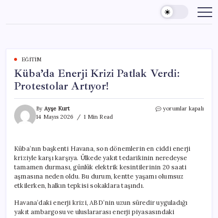
Skip
to
content
EĞITIM
Küba’da Enerji Krizi Patlak Verdi:
Protestolar Artıyor!
Küba’da
By
Ayşe Kurt
yorumlar kapalı
Enerji
14 Mayıs 2026
1 Min Read
Krizi
Patlak
Verdi:
Küba’nın başkenti Havana, son dönemlerin en ciddi enerji
Protestolar
kriziyle karşı karşıya. Ülkede yakıt tedarikinin neredeyse
Artıyor!
için
tamamen durması, günlük elektrik kesintilerinin 20 saati
aşmasına neden oldu. Bu durum, kentte yaşamı olumsuz
etkilerken, halkın tepkisi sokaklara taşındı.
Havana’daki enerji krizi, ABD’nin uzun süredir uyguladığı
yakıt ambargosu ve uluslararası enerji piyasasındaki