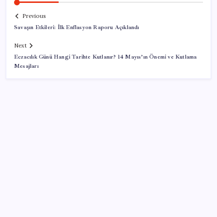
Previous
Savaşın Etkileri: İlk Enflasyon Raporu Açıklandı
Next
Eczacılık Günü Hangi Tarihte Kutlanır? 14 Mayıs’ın Önemi ve Kutlama
Mesajları
SON YAZILAR
Savunma Sanayiinde Kritik Hamle! TEI ve TRMOTOR
Birleşiyor