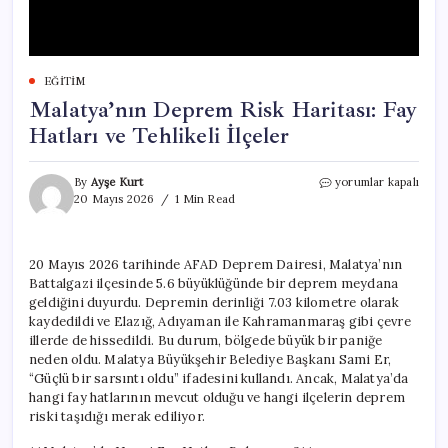
EĞITIM
Malatya’nın Deprem Risk Haritası: Fay
Hatları ve Tehlikeli İlçeler
Malatya’nın
By
Ayşe Kurt
yorumlar kapalı
Deprem
20 Mayıs 2026
1 Min Read
Risk
Haritası:
Fay
20 Mayıs 2026 tarihinde AFAD Deprem Dairesi, Malatya’nın
Hatları
Battalgazi ilçesinde 5.6 büyüklüğünde bir deprem meydana
ve
Tehlikeli
geldiğini duyurdu. Depremin derinliği 7.03 kilometre olarak
İlçeler
kaydedildi ve Elazığ, Adıyaman ile Kahramanmaraş gibi çevre
için
illerde de hissedildi. Bu durum, bölgede büyük bir paniğe
neden oldu. Malatya Büyükşehir Belediye Başkanı Sami Er,
“Güçlü bir sarsıntı oldu” ifadesini kullandı. Ancak, Malatya’da
hangi fay hatlarının mevcut olduğu ve hangi ilçelerin deprem
riski taşıdığı merak ediliyor.