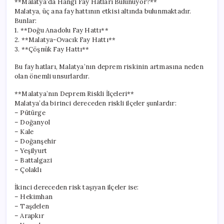
**Malatya’da Hangi Fay Hatları Bulunuyor?**
Malatya, üç ana fay hattının etkisi altında bulunmaktadır.
Bunlar:
1. **Doğu Anadolu Fay Hattı**
2. **Malatya-Ovacık Fay Hattı**
3. **Çöşnük Fay Hattı**
Bu fay hatları, Malatya’nın deprem riskinin artmasına neden
olan önemli unsurlardır.
**Malatya’nın Deprem Riskli İlçeleri**
Malatya’da birinci dereceden riskli ilçeler şunlardır:
– Pütürge
– Doğanyol
– Kale
– Doğanşehir
– Yeşilyurt
– Battalgazi
– Çolaklı
İkinci dereceden risk taşıyan ilçeler ise:
– Hekimhan
– Taşdelen
– Arapkır