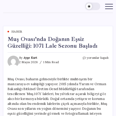
Skip
to
content
HABER
Muş Ovası’nda Doğanın Eşsiz
Güzelliği: 1071 Lale Sezonu Başladı
Muş
By
Ayşe Kurt
yorumlar kapalı
Ovası’nda
2 Mayıs 2026
1 Min Read
Doğanın
Eşsiz
Güzelliği:
Muş Ovası, baharın gelmesiyle birlikte muhteşem bir
1071
manzaraya ev sahipliği yapıyor. 2015 yılında Tarım ve Orman
Lale
Sezonu
Bakanlığı Bitkisel Üretim Genel Müdürlüğü tarafından
Başladı
tescillenen ‘Muş 1071’ laleleri, bu yıl tekrar açarak bölgeyi göz
için
alıcı bir kırmızıya bürüdü. Doğal ortamda yetişen ve koruma
altında olan bu endemik lalelerin çiçek açmasıyla birlikte, Muş
Ovası son yılların en yoğun dönemini yaşıyor. Doğanın bu
eşsiz güzelliğini yerinde görmek ve fotoğraflamak isteyen