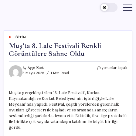
Skip
to
content
EĞITIM
Muş’ta 8. Lale Festivali Renkli
Görüntülere Sahne Oldu
Muş’ta
By
Ayşe Kurt
yorumlar kapalı
8.
2 Mayıs 2026
1 Min Read
Lale
Festivali
Renkli
Muş’ta gerçekleştirilen “8. Lale Festivali”, Korkut
Görüntülere
Kaymakamlığı ve Korkut Belediyesi’nin iş birliğiyle Lale
Sahne
Oldu
Meydanı’nda yapıldı. Festival, çeşitli yörelerden gelen halk
için
oyunları gösterileri ile başladı ve sonrasında sanatçıların
seslendirdiği şarkılarla devam etti. Etkinlik, il ve ilçe protokolü
ile birlikte çok sayıda vatandaşın katılımı ile büyük bir ilgi
gördü.