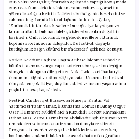
Muş Valisi Avni Çakır, festivalin açılışında yaptığı konuşmada,
Muş Ovası’nın lalelerle süslenmesinin yalnızca görsel bir
şölen olmadığını belirtti. Lalelerin bu bölgenin bereketini ve
ruhunu simgeler nitelikte olduğunu ifade eden Çakır,
“Endemik bir tür olarak sadece bu coğrafyada yetişen ve
koruma altında bulunan laleler, bizlere bırakılan doğal bir
hazinedir. Onları korumak ve gelecek nesillere aktarmak
hepimizin ortak sorumluluğudur. Bu festival, doğayla
kurduğumuz bağın kültürel bir ifadesidir.” şeklinde konuştu.
Korkut Belediye Başkanı Haşim Arık ise lalenin tarihsel ve
kültürel önemine vurgu yaptı. Lalelerin barış ve kardeşliğin
simgeleri olduğunu dile getiren Arık, “Lale, zarif hatlarıyla
duanın inceliğini ve cömertliği yansıtır. Umarım bu festival,
dünyada en çok ihtiyaç duyulan adalet ve insani yaşam adına
güçlü bir mesaj taşır.” dedi.
Festival, Cumhuriyet Başsavcısı Hüseyin Kantar, Vali
Yardımcısı Tahir Yılmaz, İl Jandarma Komutanı Albay Özgür
Özer, İl Emniyet Müdürü Melih Kuzudişli, Korkut Kaymakamı
Orhan Ayaz, Varto Kaymakamı Abdulkadir Işık ile siyasi parti
temsilcileri ve kurum amirlerinin katılımıyla renklendi.
Program, konserler ve çeşitli etkinliklerle sona ererken,
katılımcılar endemik lalelerin arasında hatıra fotoğrafları