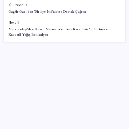
Previous
Özgür Özel’den Türkiye İttifakı’na Destek Çağrısı
Next
Meteoroloji’den Uyarı: Marmara ve Batı Karadeniz’de Fırtına ve
Kuvvetli Yağış Bekleniyor
SON YAZILAR
Savunma Sanayiinde Kritik Hamle! TEI ve TRMOTOR
Birleşiyor
ABD, İran-Umman anlaşması sonrası ablukayı