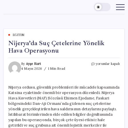
Skip
to
content
EĞITIM
Nijerya’da Suç Çetelerine Yönelik
Hava Operasyonu
Nijerya’da
By
Ayşe Kurt
yorumlar kapalı
Suç
4 Mayıs 2026
1 Min Read
Çetelerine
Yönelik
Hava
Nijerya ordusu, güvenlik problemleri ile mücadele kapsamında
Operasyonu
Katsina eyaletinde önemli bir operasyon düzenledi. Nijerya
için
Hava Kuvvetleri (NAF) Sözcüsü Ehimen Ejodame, Faskari
bölgesindeki Dan-Aji Ormanı’nda gizlenen suç çetelerine
yönelik gerçekleştirilen hava saldırısının detaylarını paylaştı.
İstihbarat birimlerinden elde edilen bilgiler doğrultusunda
yapılan bu operasyonda, birçok çete üyesi etkisiz hale
getirildi ve suç grubuna ait önemli lojistik merkezler ile