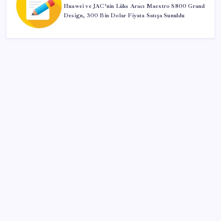
Huawei ve JAC’nin Lüks Aracı Maextro S800 Grand
Design, 300 Bin Dolar Fiyata Satışa Sunuldu
SON YAZILAR
Savunma Sanayiinde Kritik Hamle! TEI ve TRMOTOR
Birleşiyor
ABD, İran-Umman anlaşması sonrası ablukayı
kaldıracak
TBMM Adalet Komisyonu’nda çerçeve yasa
tartışmalarla başladı: Komisyonda ‘yasa’ atışması