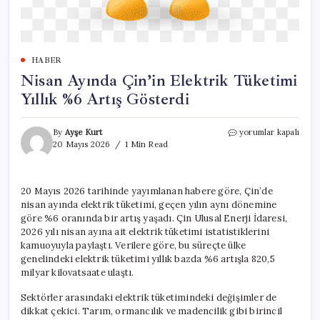
HABER
Nisan Ayında Çin’in Elektrik Tüketimi
Yıllık %6 Artış Gösterdi
Nisan
By
Ayşe Kurt
yorumlar kapalı
Ayında
20 Mayıs 2026
1 Min Read
Çin’in
Elektrik
Tüketimi
20 Mayıs 2026 tarihinde yayımlanan habere göre, Çin’de
Yıllık
nisan ayında elektrik tüketimi, geçen yılın aynı dönemine
%6
Artış
göre %6 oranında bir artış yaşadı. Çin Ulusal Enerji İdaresi,
Gösterdi
2026 yılı nisan ayına ait elektrik tüketimi istatistiklerini
için
kamuoyuyla paylaştı. Verilere göre, bu süreçte ülke
genelindeki elektrik tüketimi yıllık bazda %6 artışla 820,5
milyar kilovatsaate ulaştı.
Sektörler arasındaki elektrik tüketimindeki değişimler de
dikkat çekici. Tarım, ormancılık ve madencilik gibi birincil