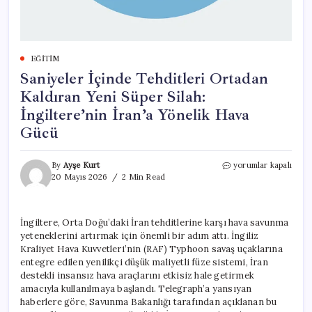
EĞITIM
Saniyeler İçinde Tehditleri Ortadan
Kaldıran Yeni Süper Silah:
İngiltere’nin İran’a Yönelik Hava
Gücü
Saniyeler
By
Ayşe Kurt
yorumlar kapalı
İçinde
20 Mayıs 2026
2 Min Read
Tehditleri
Ortadan
Kaldıran
İngiltere, Orta Doğu’daki İran tehditlerine karşı hava savunma
Yeni
yeteneklerini artırmak için önemli bir adım attı. İngiliz
Süper
Silah:
Kraliyet Hava Kuvvetleri’nin (RAF) Typhoon savaş uçaklarına
İngiltere’nin
entegre edilen yenilikçi düşük maliyetli füze sistemi, İran
İran’a
destekli insansız hava araçlarını etkisiz hale getirmek
Yönelik
amacıyla kullanılmaya başlandı. Telegraph’a yansıyan
Hava
haberlere göre, Savunma Bakanlığı tarafından açıklanan bu
Gücü