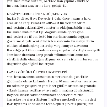
yeni mühimmat sistemi, özellikle İran yapımı kamikaze
için
insansız hava araçlarına karşı geliştirildi.
MALİYETLERDE SİNYAL GÜÇLENİYOR
İngiliz Kraliyet Hava Kuvvetleri, daha önce insansız hava
araçlarına karşı kullanılan ASRAAM füzelerinin birim
maliyetinin yaklaşık 200 bin sterlin olduğunu bildirmişti.
Kullanılan mühimmat tipi doğrultusunda operasyon
maliyetleri ise 15 bin ile 50 bin sterlin arasında değişim
göstermekteydi. Yeni geliştirilen sistemin, bu maliyetlerin
oldukça altında işlev gösterdiği vurgulanıyor. Savunma
Bakanlığı yetkilileri, modern savaş koşullarında düşük maliyetli
kamikaze dronlara karşı pahalı mühimmat kullanmanın
sürdürülebilir olmadığını düşünerek, yeni sistemin bu sorunu
doğrudan çözdüğünü belirtiyor.
LAZER GÜDÜMLÜ HYDRA ROKETLERİ
Yeni hava savunma konseptinin merkezinde, genellikle
güdümsüz olarak kullanılan Hydra 70 mm roketleri yer alıyor.
Bu roketler, geliştirilen yeni lazer güdüm sistemi sayesinde
yüksek hassasiyetli hava-hava mühimmatına dönüştürüldü.
Böylece, klasik roketler hızlı hava hedeflerini vurma
kapasitesine ulaştı. Sistem, İngiltere merkezli savunma devi
BAE Systems ile savunma teknolojileri şirketi QinetiQ’nin