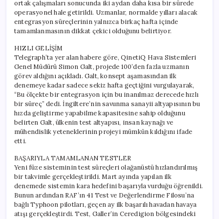
ortak çalışmaları sonucunda iki aydan daha kısa bir sürede
operasyonel hale getirildi. Uzmanlar, normalde yılları alacak
entegrasyon süreçlerinin yalnızca birkaç hafta içinde
tamamlanmasının dikkat çekici olduğunu belirtiyor.
HIZLI GELİŞİM
Telegraph’ta yer alan habere göre, QinetiQ Hava Sistemleri
Genel Müdürü Simon Galt, projede 100’den fazla uzmanın
görev aldığını açıkladı. Galt, konsept aşamasından ilk
denemeye kadar sadece sekiz hafta geçtiğini vurgulayarak,
“Bu ölçekte bir entegrasyon için bu inanılmaz derecede hızlı
bir süreç” dedi. İngiltere’nin savunma sanayii altyapısının bu
hızda geliştirme yapabilme kapasitesine sahip olduğunu
belirten Galt, ülkenin test altyapısı, insan kaynağı ve
mühendislik yeteneklerinin projeyi mümkün kıldığını ifade
etti.
BAŞARIYLA TAMAMLANAN TESTLER
Yeni füze sisteminin test süreçleri olağanüstü hızlandırılmış
bir takvimle gerçekleştirildi. Mart ayında yapılan ilk
denemede sistemin kara hedefini başarıyla vurduğu öğrenildi.
Bunun ardından RAF’ın 41 Test ve Değerlendirme Filosu’na
bağlı Typhoon pilotları, geçen ay ilk başarılı havadan havaya
atışı gerçekleştirdi. Test, Galler’in Ceredigion bölgesindeki