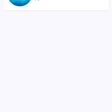
SON YAZILAR
YENİ Parti Arguvan ilçe örgütü kuruldu, ilk üyeler
Belediye Başkanı Ersoy Eren ve meclis üyeleri oldu
Çin hükümeti zenginlerin banka hesaplarını
dondurdu
2026 YKS tercihleri ne zaman bitiyor, kaç gün kaldı?
YKS tercih (yerleştirme) sonuçları ne zaman
açıklanacak?