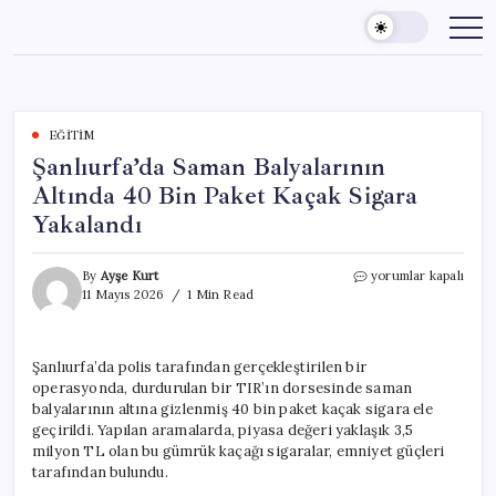
Skip
to
content
EĞITIM
Şanlıurfa’da Saman Balyalarının
Altında 40 Bin Paket Kaçak Sigara
Yakalandı
Şanlıurfa’da
By
Ayşe Kurt
yorumlar kapalı
Saman
11 Mayıs 2026
1 Min Read
Balyalarının
Altında
40
Şanlıurfa’da polis tarafından gerçekleştirilen bir
Bin
operasyonda, durdurulan bir TIR’ın dorsesinde saman
Paket
Kaçak
balyalarının altına gizlenmiş 40 bin paket kaçak sigara ele
Sigara
geçirildi. Yapılan aramalarda, piyasa değeri yaklaşık 3,5
Yakalandı
milyon TL olan bu gümrük kaçağı sigaralar, emniyet güçleri
için
tarafından bulundu.