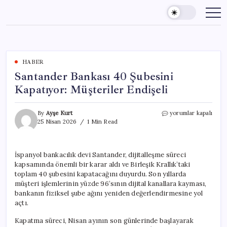
Skip
to
content
HABER
Santander Bankası 40 Şubesini
Kapatıyor: Müşteriler Endişeli
Santander
By
Ayşe Kurt
yorumlar kapalı
Bankası
25 Nisan 2026
1 Min Read
40
Şubesini
Kapatıyor:
İspanyol bankacılık devi Santander, dijitalleşme süreci
Müşteriler
kapsamında önemli bir karar aldı ve Birleşik Krallık’taki
Endişeli
için
toplam 40 şubesini kapatacağını duyurdu. Son yıllarda
müşteri işlemlerinin yüzde 96’sının dijital kanallara kayması,
bankanın fiziksel şube ağını yeniden değerlendirmesine yol
açtı.
Kapatma süreci, Nisan ayının son günlerinde başlayarak