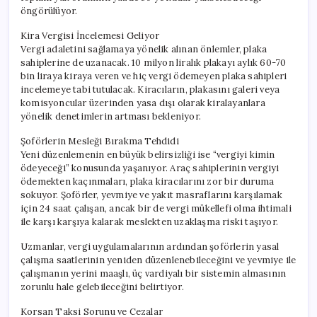
öngörülüyor.
Kira Vergisi İncelemesi Geliyor
Vergi adaletini sağlamaya yönelik alınan önlemler, plaka
sahiplerine de uzanacak. 10 milyon liralık plakayı aylık 60-70
bin liraya kiraya veren ve hiç vergi ödemeyen plaka sahipleri
incelemeye tabi tutulacak. Kiracıların, plakasını galeri veya
komisyoncular üzerinden yasa dışı olarak kiralayanlara
yönelik denetimlerin artması bekleniyor.
Şoförlerin Mesleği Bırakma Tehdidi
Yeni düzenlemenin en büyük belirsizliği ise “vergiyi kimin
ödeyeceği” konusunda yaşanıyor. Araç sahiplerinin vergiyi
ödemekten kaçınmaları, plaka kiracılarını zor bir duruma
sokuyor. Şoförler, yevmiye ve yakıt masraflarını karşılamak
için 24 saat çalışan, ancak bir de vergi mükellefi olma ihtimali
ile karşı karşıya kalarak meslekten uzaklaşma riski taşıyor.
Uzmanlar, vergi uygulamalarının ardından şoförlerin yasal
çalışma saatlerinin yeniden düzenlenebileceğini ve yevmiye ile
çalışmanın yerini maaşlı, üç vardiyalı bir sistemin almasının
zorunlu hale gelebileceğini belirtiyor.
Korsan Taksi Sorunu ve Cezalar