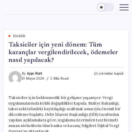
Skip
to
content
HABER
Taksiciler için yeni dönem: Tüm
kazançlar vergilendirilecek, ödemeler
nasıl yapılacak?
Taksiciler
By
Ayşe Kurt
yorumlar kapalı
için
13 Mayıs 2026
2 Min Read
yeni
dönem:
Tüm
Taksiciler için beklenmedik bir gelişme yaşanıyor: Vergi
kazançlar
uygulamalarında köklü değişiklikler kapıda. Maliye Bakanlığı,
vergilendirilecek,
ödemeler
taksi sektöründeki kayıtdışılığı azaltmak amacıyla önemli bir
nasıl
düzenleme başlattı. Gelir İdaresi Başkanlığı (GİB) tarafından
yapılacak?
yapılan açıklamalara göre, uygulama üzerinden taxi hizmeti
için
sunan sürücülerin tüm banka ve kazanç bilgileri Dijital Vergi
Dairesi’ne aktarılacak.