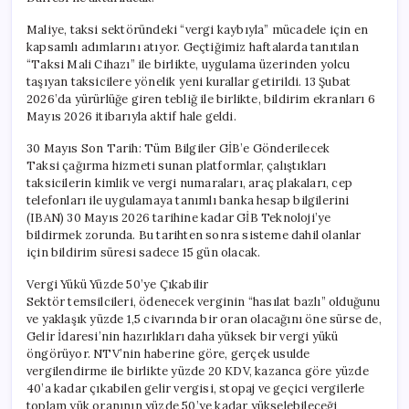
Maliye, taksi sektöründeki “vergi kaybıyla” mücadele için en
kapsamlı adımlarını atıyor. Geçtiğimiz haftalarda tanıtılan
“Taksi Mali Cihazı” ile birlikte, uygulama üzerinden yolcu
taşıyan taksicilere yönelik yeni kurallar getirildi. 13 Şubat
2026’da yürürlüğe giren tebliğ ile birlikte, bildirim ekranları 6
Mayıs 2026 itibarıyla aktif hale geldi.
30 Mayıs Son Tarih: Tüm Bilgiler GİB’e Gönderilecek
Taksi çağırma hizmeti sunan platformlar, çalıştıkları
taksicilerin kimlik ve vergi numaraları, araç plakaları, cep
telefonları ile uygulamaya tanımlı banka hesap bilgilerini
(IBAN) 30 Mayıs 2026 tarihine kadar GİB Teknoloji’ye
bildirmek zorunda. Bu tarihten sonra sisteme dahil olanlar
için bildirim süresi sadece 15 gün olacak.
Vergi Yükü Yüzde 50’ye Çıkabilir
Sektör temsilcileri, ödenecek verginin “hasılat bazlı” olduğunu
ve yaklaşık yüzde 1,5 civarında bir oran olacağını öne sürse de,
Gelir İdaresi’nin hazırlıkları daha yüksek bir vergi yükü
öngörüyor. NTV’nin haberine göre, gerçek usulde
vergilendirme ile birlikte yüzde 20 KDV, kazanca göre yüzde
40’a kadar çıkabilen gelir vergisi, stopaj ve geçici vergilerle
toplam yük oranının yüzde 50’ye kadar yükselebileceği