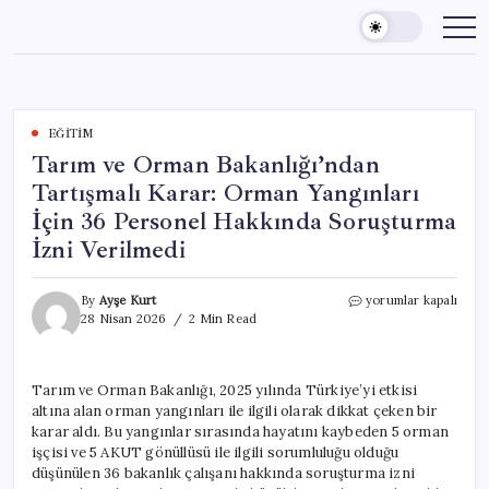
Skip
to
content
EĞITIM
Tarım ve Orman Bakanlığı’ndan
Tartışmalı Karar: Orman Yangınları
İçin 36 Personel Hakkında Soruşturma
İzni Verilmedi
Tarım
By
Ayşe Kurt
yorumlar kapalı
ve
28 Nisan 2026
2 Min Read
Orman
Bakanlığı’ndan
Tartışmalı
Tarım ve Orman Bakanlığı, 2025 yılında Türkiye’yi etkisi
Karar:
altına alan orman yangınları ile ilgili olarak dikkat çeken bir
Orman
Yangınları
karar aldı. Bu yangınlar sırasında hayatını kaybeden 5 orman
İçin
işçisi ve 5 AKUT gönüllüsü ile ilgili sorumluluğu olduğu
36
düşünülen 36 bakanlık çalışanı hakkında soruşturma izni
Personel