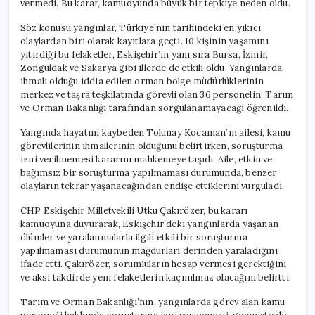
vermedi. Bu karar, kamuoyunda büyük bir tepkiye neden oldu.
Hakkında
Soruşturma
Söz konusu yangınlar, Türkiye’nin tarihindeki en yıkıcı
İzni
olaylardan biri olarak kayıtlara geçti. 10 kişinin yaşamını
Verilmedi
yitirdiği bu felaketler, Eskişehir’in yanı sıra Bursa, İzmir,
için
Zonguldak ve Sakarya gibi illerde de etkili oldu. Yangınlarda
ihmali olduğu iddia edilen orman bölge müdürlüklerinin
merkez ve taşra teşkilatında görevli olan 36 personelin, Tarım
ve Orman Bakanlığı tarafından sorgulanamayacağı öğrenildi.
Yangında hayatını kaybeden Tolunay Kocaman’ın ailesi, kamu
görevlilerinin ihmallerinin olduğunu belirtirken, soruşturma
izni verilmemesi kararını mahkemeye taşıdı. Aile, etkin ve
bağımsız bir soruşturma yapılmaması durumunda, benzer
olayların tekrar yaşanacağından endişe ettiklerini vurguladı.
CHP Eskişehir Milletvekili Utku Çakırözer, bu kararı
kamuoyuna duyurarak, Eskişehir’deki yangınlarda yaşanan
ölümler ve yaralanmalarla ilgili etkili bir soruşturma
yapılmaması durumunun mağdurları derinden yaraladığını
ifade etti. Çakırözer, sorumluların hesap vermesi gerektiğini
ve aksi takdirde yeni felaketlerin kaçınılmaz olacağını belirtti.
Tarım ve Orman Bakanlığı’nın, yangınlarda görev alan kamu