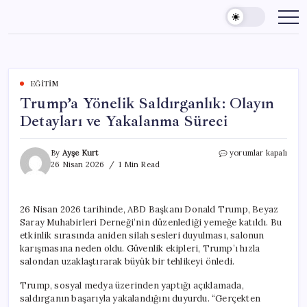
Skip
to
content
EĞITIM
Trump’a Yönelik Saldırganlık: Olayın
Detayları ve Yakalanma Süreci
Trump’a
By
Ayşe Kurt
yorumlar kapalı
Yönelik
26 Nisan 2026
1 Min Read
Saldırganlık:
Olayın
Detayları
26 Nisan 2026 tarihinde, ABD Başkanı Donald Trump, Beyaz
ve
Saray Muhabirleri Derneği’nin düzenlediği yemeğe katıldı. Bu
Yakalanma
Süreci
etkinlik sırasında aniden silah sesleri duyulması, salonun
için
karışmasına neden oldu. Güvenlik ekipleri, Trump’ı hızla
salondan uzaklaştırarak büyük bir tehlikeyi önledi.
Trump, sosyal medya üzerinden yaptığı açıklamada,
saldırganın başarıyla yakalandığını duyurdu. “Gerçekten