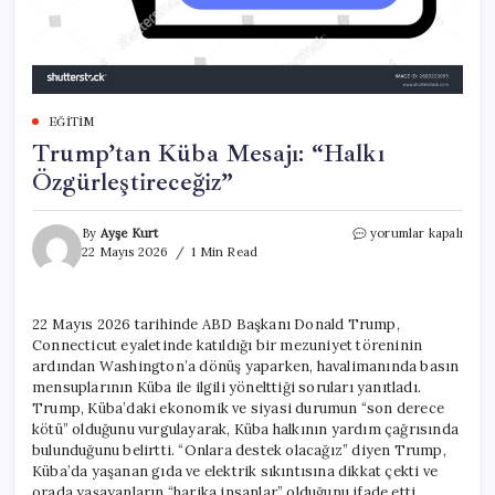
EĞITIM
Trump’tan Küba Mesajı: “Halkı
Özgürleştireceğiz”
Trump’tan
By
Ayşe Kurt
yorumlar kapalı
Küba
22 Mayıs 2026
1 Min Read
Mesajı:
“Halkı
Özgürleştireceğiz”
22 Mayıs 2026 tarihinde ABD Başkanı Donald Trump,
için
Connecticut eyaletinde katıldığı bir mezuniyet töreninin
ardından Washington’a dönüş yaparken, havalimanında basın
mensuplarının Küba ile ilgili yönelttiği soruları yanıtladı.
Trump, Küba’daki ekonomik ve siyasi durumun “son derece
kötü” olduğunu vurgulayarak, Küba halkının yardım çağrısında
bulunduğunu belirtti. “Onlara destek olacağız” diyen Trump,
Küba’da yaşanan gıda ve elektrik sıkıntısına dikkat çekti ve
orada yaşayanların “harika insanlar” olduğunu ifade etti.