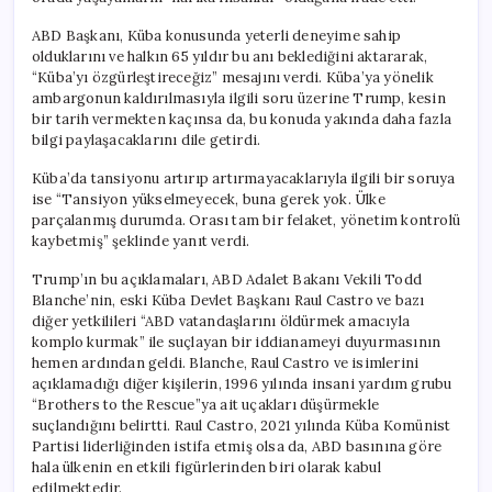
ABD Başkanı, Küba konusunda yeterli deneyime sahip
olduklarını ve halkın 65 yıldır bu anı beklediğini aktararak,
“Küba’yı özgürleştireceğiz” mesajını verdi. Küba’ya yönelik
ambargonun kaldırılmasıyla ilgili soru üzerine Trump, kesin
bir tarih vermekten kaçınsa da, bu konuda yakında daha fazla
bilgi paylaşacaklarını dile getirdi.
Küba’da tansiyonu artırıp artırmayacaklarıyla ilgili bir soruya
ise “Tansiyon yükselmeyecek, buna gerek yok. Ülke
parçalanmış durumda. Orası tam bir felaket, yönetim kontrolü
kaybetmiş” şeklinde yanıt verdi.
Trump’ın bu açıklamaları, ABD Adalet Bakanı Vekili Todd
Blanche’nin, eski Küba Devlet Başkanı Raul Castro ve bazı
diğer yetkilileri “ABD vatandaşlarını öldürmek amacıyla
komplo kurmak” ile suçlayan bir iddianameyi duyurmasının
hemen ardından geldi. Blanche, Raul Castro ve isimlerini
açıklamadığı diğer kişilerin, 1996 yılında insani yardım grubu
“Brothers to the Rescue”ya ait uçakları düşürmekle
suçlandığını belirtti. Raul Castro, 2021 yılında Küba Komünist
Partisi liderliğinden istifa etmiş olsa da, ABD basınına göre
hala ülkenin en etkili figürlerinden biri olarak kabul
edilmektedir.