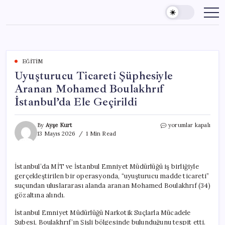
Skip
to
content
EĞITIM
Uyuşturucu Ticareti Şüphesiyle
Aranan Mohamed Boulakhrıf
İstanbul’da Ele Geçirildi
Uyuşturucu
By
Ayşe Kurt
yorumlar kapalı
Ticareti
13 Mayıs 2026
1 Min Read
Şüphesiyle
Aranan
Mohamed
İstanbul’da MİT ve İstanbul Emniyet Müdürlüğü iş birliğiyle
Boulakhrıf
gerçekleştirilen bir operasyonda, “uyuşturucu madde ticareti”
İstanbul’da
Ele
suçundan uluslararası alanda aranan Mohamed Boulakhrıf (34)
Geçirildi
gözaltına alındı.
için
İstanbul Emniyet Müdürlüğü Narkotik Suçlarla Mücadele
Şubesi, Boulakhrıf’ın Şişli bölgesinde bulunduğunu tespit etti.