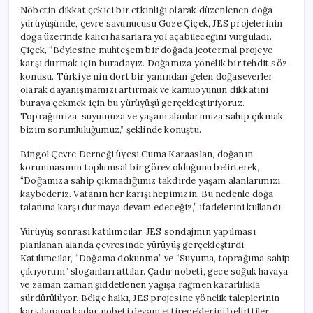
Nöbetin dikkat çekici bir etkinliği olarak düzenlenen doğa
yürüyüşünde, çevre savunucusu Goze Çiçek, JES projelerinin
doğa üzerinde kalıcı hasarlara yol açabileceğini vurguladı.
Çiçek, “Böylesine muhteşem bir doğada jeotermal projeye
karşı durmak için buradayız. Doğamıza yönelik bir tehdit söz
konusu. Türkiye’nin dört bir yanından gelen doğaseverler
olarak dayanışmamızı artırmak ve kamuoyunun dikkatini
buraya çekmek için bu yürüyüşü gerçekleştiriyoruz.
Toprağımıza, suyumuza ve yaşam alanlarımıza sahip çıkmak
bizim sorumluluğumuz,” şeklinde konuştu.
Bingöl Çevre Derneği üyesi Cuma Karaaslan, doğanın
korunmasının toplumsal bir görev olduğunu belirterek,
“Doğamıza sahip çıkmadığımız takdirde yaşam alanlarımızı
kaybederiz. Vatanın her karışı hepimizin. Bu nedenle doğa
talanına karşı durmaya devam edeceğiz,” ifadelerini kullandı.
Yürüyüş sonrası katılımcılar, JES sondajının yapılması
planlanan alanda çevresinde yürüyüş gerçekleştirdi.
Katılımcılar, “Doğama dokunma” ve “Suyuma, toprağıma sahip
çıkıyorum” sloganları attılar. Çadır nöbeti, gece soğuk havaya
ve zaman zaman şiddetlenen yağışa rağmen kararlılıkla
sürdürülüyor. Bölge halkı, JES projesine yönelik taleplerinin
karşılanana kadar nöbeti devam ettireceklerini belirttiler.