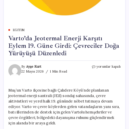
EĞITIM
Varto’da Jeotermal Enerji Karşıtı
Eylem 19. Güne Girdi: Çevreciler Doğa
Yürüyüşü Düzenledi
Varto’da
By
Ayşe Kurt
yorumlar kapalı
Jeotermal
22 Mayıs 2026
1 Min Read
Enerji
Karşıtı
Eylem
Muş’un Varto ilçesine bağlı Çalıdere Köyü’nde planlanan
19.
jeotermal enerji santrali (JES) sondaj sahasında, çevre
Güne
Girdi:
aktivistleri ve yerel halk 19. gününde nöbet tutmaya devam
Çevreciler
ediyor. Varto ve çevre köylerden gelen vatandaşların yanı sıra,
Doğa
batı illerinden de destek için gelen Vartolu hemşehriler ve
Yürüyüşü
çevre örgütleri, bölgedeki dayanışma ruhunu güçlendirmek
Düzenledi
için alanda bir araya geldi.
için