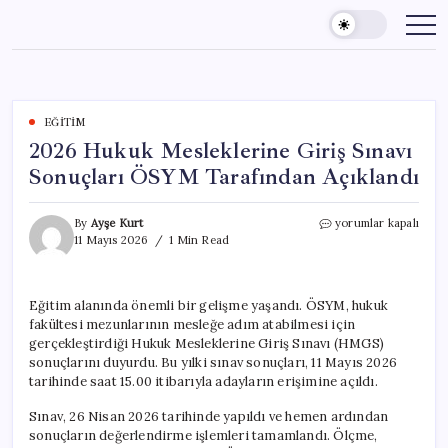
Skip
to
content
EĞITIM
2026 Hukuk Mesleklerine Giriş Sınavı
Sonuçları ÖSYM Tarafından Açıklandı
2026
By
Ayşe Kurt
yorumlar kapalı
Hukuk
11 Mayıs 2026
1 Min Read
Mesleklerine
Giriş
Sınavı
Eğitim alanında önemli bir gelişme yaşandı. ÖSYM, hukuk
Sonuçları
fakültesi mezunlarının mesleğe adım atabilmesi için
ÖSYM
Tarafından
gerçekleştirdiği Hukuk Mesleklerine Giriş Sınavı (HMGS)
Açıklandı
sonuçlarını duyurdu. Bu yılki sınav sonuçları, 11 Mayıs 2026
için
tarihinde saat 15.00 itibarıyla adayların erişimine açıldı.
Sınav, 26 Nisan 2026 tarihinde yapıldı ve hemen ardından
sonuçların değerlendirme işlemleri tamamlandı. Ölçme,