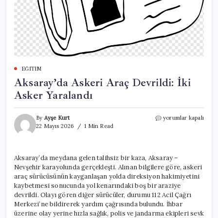
EĞITIM
Aksaray’da Askeri Araç Devrildi: İki
Asker Yaralandı
Aksaray’da
By
Ayşe Kurt
yorumlar kapalı
Askeri
22 Mayıs 2026
1 Min Read
Araç
Devrildi:
İki
Aksaray’da meydana gelen talihsiz bir kaza, Aksaray –
Asker
Nevşehir karayolunda gerçekleşti. Alınan bilgilere göre, askeri
Yaralandı
için
araç sürücüsünün kayganlaşan yolda direksiyon hakimiyetini
kaybetmesi sonucunda yol kenarındaki boş bir araziye
devrildi. Olayı gören diğer sürücüler, durumu 112 Acil Çağrı
Merkezi’ne bildirerek yardım çağrısında bulundu. İhbar
üzerine olay yerine hızla sağlık, polis ve jandarma ekipleri sevk